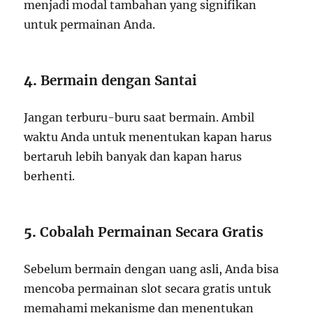
menjadi modal tambahan yang signifikan
untuk permainan Anda.
4.
Bermain dengan Santai
Jangan terburu-buru saat bermain. Ambil
waktu Anda untuk menentukan kapan harus
bertaruh lebih banyak dan kapan harus
berhenti.
5.
Cobalah Permainan Secara Gratis
Sebelum bermain dengan uang asli, Anda bisa
mencoba permainan slot secara gratis untuk
memahami mekanisme dan menentukan