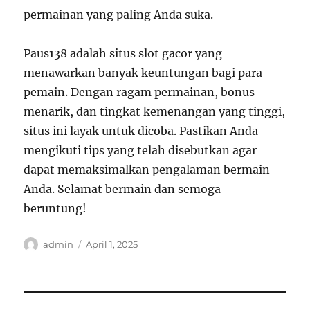
permainan yang paling Anda suka.
Paus138 adalah situs slot gacor yang
menawarkan banyak keuntungan bagi para
pemain. Dengan ragam permainan, bonus
menarik, dan tingkat kemenangan yang tinggi,
situs ini layak untuk dicoba. Pastikan Anda
mengikuti tips yang telah disebutkan agar
dapat memaksimalkan pengalaman bermain
Anda. Selamat bermain dan semoga
beruntung!
Author
Posted
admin
April 1, 2025
on