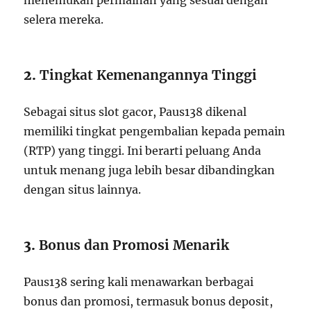
menemukan permainan yang sesuai dengan
selera mereka.
2.
Tingkat Kemenangannya Tinggi
Sebagai situs slot gacor, Paus138 dikenal
memiliki tingkat pengembalian kepada pemain
(RTP) yang tinggi. Ini berarti peluang Anda
untuk menang juga lebih besar dibandingkan
dengan situs lainnya.
3.
Bonus dan Promosi Menarik
Paus138 sering kali menawarkan berbagai
bonus dan promosi, termasuk bonus deposit,