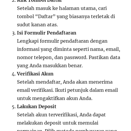
Klik Tombol Daftar
Setelah masuk ke halaman utama, cari
tombol “Daftar” yang biasanya terletak di
sudut kanan atas.
Isi Formulir Pendaftaran
Lengkapi formulir pendaftaran dengan
informasi yang diminta seperti nama, email,
nomor telepon, dan password. Pastikan data
yang Anda masukkan benar.
Verifikasi Akun
Setelah mendaftar, Anda akan menerima
email verifikasi. Ikuti petunjuk dalam email
untuk mengaktifkan akun Anda.
Lakukan Deposit
Setelah akun terverifikasi, Anda dapat
melakukan deposit untuk memulai