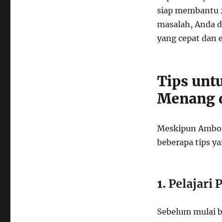
siap membantu 
masalah, Anda 
yang cepat dan e
Tips unt
Menang 
Meskipun Ambon
beberapa tips y
1.
Pelajari
Sebelum mulai 