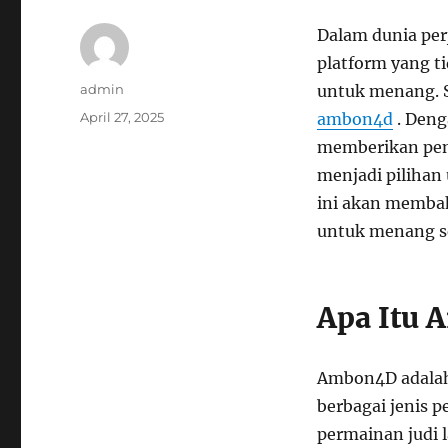
Dalam dunia per
platform yang t
Author
admin
untuk menang. S
Posted
April 27, 2025
ambon4d
. Deng
on
memberikan pen
menjadi pilihan
ini akan memba
untuk menang s
Apa Itu
Ambon4D adalah
berbagai jenis 
permainan judi 