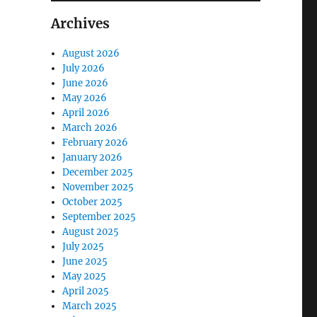
Archives
August 2026
July 2026
June 2026
May 2026
April 2026
March 2026
February 2026
January 2026
December 2025
November 2025
October 2025
September 2025
August 2025
July 2025
June 2025
May 2025
April 2025
March 2025