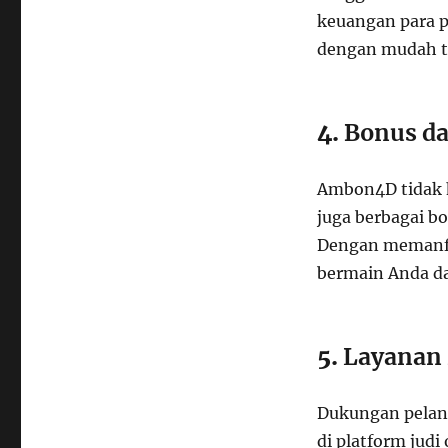
keuangan para p
dengan mudah ta
4.
Bonus d
Ambon4D tidak 
juga berbagai b
Dengan memanfa
bermain Anda d
5.
Layanan 
Dukungan pelan
di platform jud