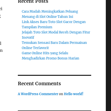
Recent Posts
ri
Cara Mudah Meningkatkan Peluang
g
Menang di Slot Online Tahun Ini
Link Akses Baru Toto Slot Gacor Dengan
Tampilan Premium
Jelajah Toto Slot Modal Receh Dengan Fitur
Inovatif
Temukan Sensasi Baru Dalam Permainan
l
Online Terfavorit
an
Game Online Hits yang Selalu
Menghadirkan Promo Bonus Harian
Recent Comments
A WordPress Commenter
on
Hello world!