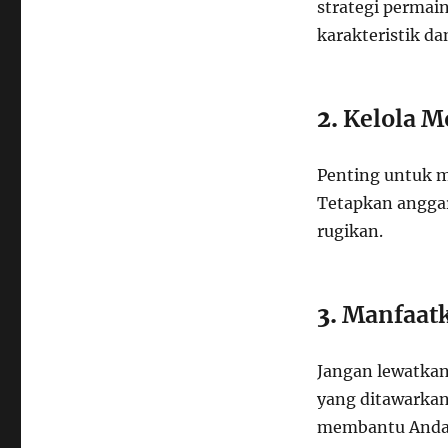
strategi permai
karakteristik d
2.
Kelola M
Penting untuk m
Tetapkan anggar
rugikan.
3.
Manfaatk
Jangan lewatka
yang ditawarkan
membantu Anda