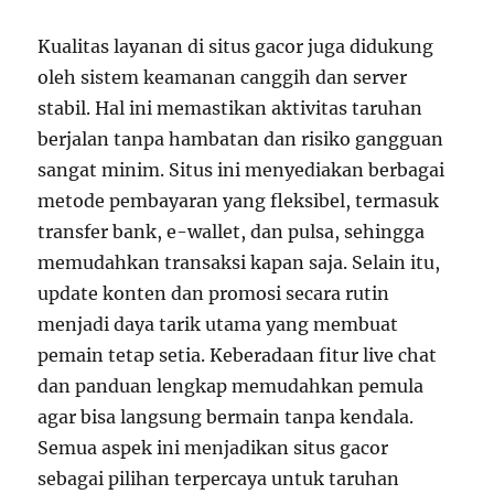
Kualitas layanan di situs gacor juga didukung
oleh sistem keamanan canggih dan server
stabil. Hal ini memastikan aktivitas taruhan
berjalan tanpa hambatan dan risiko gangguan
sangat minim. Situs ini menyediakan berbagai
metode pembayaran yang fleksibel, termasuk
transfer bank, e-wallet, dan pulsa, sehingga
memudahkan transaksi kapan saja. Selain itu,
update konten dan promosi secara rutin
menjadi daya tarik utama yang membuat
pemain tetap setia. Keberadaan fitur live chat
dan panduan lengkap memudahkan pemula
agar bisa langsung bermain tanpa kendala.
Semua aspek ini menjadikan situs gacor
sebagai pilihan terpercaya untuk taruhan