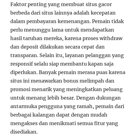
Faktor penting yang membuat situs gacor
berbeda dari situs lainnya adalah kecepatan
dalam pembayaran kemenangan. Pemain tidak
perlu menunggu lama untuk mendapatkan
hasil taruhan mereka, karena proses withdraw
dan deposit dilakukan secara cepat dan
transparan. Selain itu, layanan pelanggan yang
responsif selalu siap membantu kapan saja
diperlukan. Banyak pemain merasa puas karena
situs ini menawarkan bonus melimpah dan
promosi menarik yang meningkatkan peluang
untuk menang lebih besar. Dengan dukungan
antarmuka pengguna yang ramah, pemain dari
berbagai kalangan dapat dengan mudah
mengakses dan menikmati semua fitur yang
disediakan.