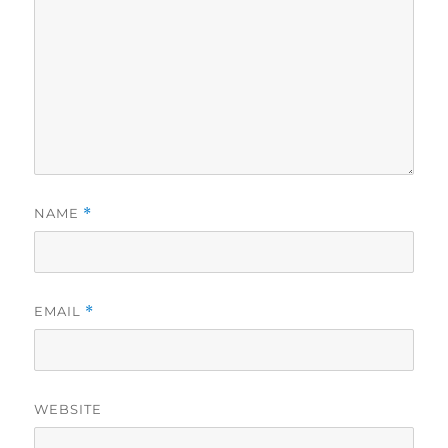
NAME
*
EMAIL
*
WEBSITE