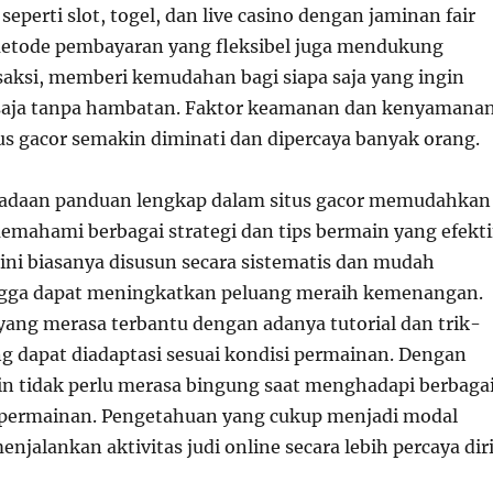
seperti slot, togel, dan live casino dengan jaminan fair
metode pembayaran yang fleksibel juga mendukung
saksi, memberi kemudahan bagi siapa saja yang ingin
saja tanpa hambatan. Faktor keamanan dan kenyamana
us gacor semakin diminati dan dipercaya banyak orang.
eradaan panduan lengkap dalam situs gacor memudahkan
mahami berbagai strategi dan tips bermain yang efekti
ini biasanya disusun secara sistematis dan mudah
ngga dapat meningkatkan peluang meraih kemenangan.
ang merasa terbantu dengan adanya tutorial dan trik-
ng dapat diadaptasi sesuai kondisi permainan. Dengan
n tidak perlu merasa bingung saat menghadapi berbaga
m permainan. Pengetahuan yang cukup menjadi modal
njalankan aktivitas judi online secara lebih percaya dir