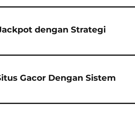
ackpot dengan Strategi
Situs Gacor Dengan Sistem