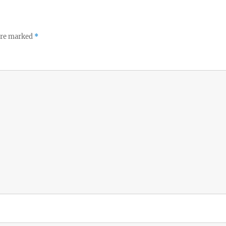
 are marked
*