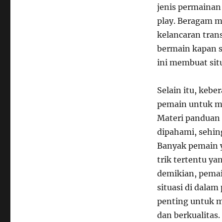
jenis permainan 
play. Beragam 
kelancaran tran
bermain kapan 
ini membuat sit
Selain itu, keb
pemain untuk me
Materi panduan 
dipahami, sehi
Banyak pemain y
trik tertentu ya
demikian, pemai
situasi di dala
penting untuk me
dan berkualitas.