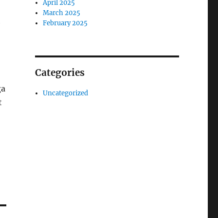
April 2025
March 2025
h
February 2025
Categories
ga
Uncategorized
t