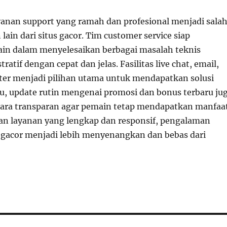
yanan support yang ramah dan profesional menjadi sala
lain dari situs gacor. Tim customer service siap
n dalam menyelesaikan berbagai masalah teknis
atif dengan cepat dan jelas. Fasilitas live chat, email,
ter menjadi pilihan utama untuk mendapatkan solusi
itu, update rutin mengenai promosi dan bonus terbaru ju
ara transparan agar pemain tetap mendapatkan manfaa
n layanan yang lengkap dan responsif, pengalaman
s gacor menjadi lebih menyenangkan dan bebas dari