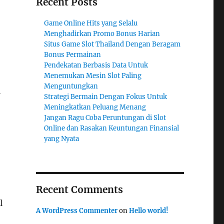
Recent Posts
Game Online Hits yang Selalu
Menghadirkan Promo Bonus Harian
Situs Game Slot Thailand Dengan Beragam
Bonus Permainan
Pendekatan Berbasis Data Untuk
Menemukan Mesin Slot Paling
Menguntungkan
i
Strategi Bermain Dengan Fokus Untuk
Meningkatkan Peluang Menang
Jangan Ragu Coba Peruntungan di Slot
Online dan Rasakan Keuntungan Finansial
yang Nyata
Recent Comments
l
A WordPress Commenter
on
Hello world!