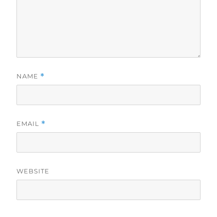
NAME
*
EMAIL
*
WEBSITE