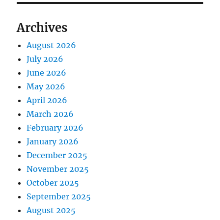
Archives
August 2026
July 2026
June 2026
May 2026
April 2026
March 2026
February 2026
January 2026
December 2025
November 2025
October 2025
September 2025
August 2025