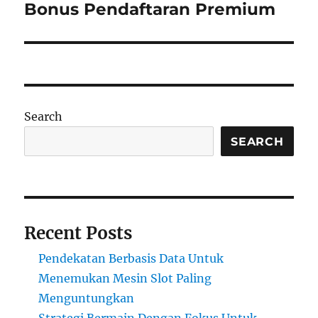
post:
Bonus Pendaftaran Premium
Search
SEARCH
Recent Posts
Pendekatan Berbasis Data Untuk
Menemukan Mesin Slot Paling
Menguntungkan