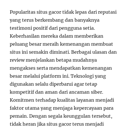
Popularitas situs gacor tidak lepas dari reputasi
yang terus berkembang dan banyaknya
testimoni positif dari pengguna setia.
Keberhasilan mereka dalam memberikan
peluang besar meraih kemenangan membuat
situs ini semakin diminati. Berbagai ulasan dan
review menjelaskan betapa mudahnya
mengakses serta mendapatkan kemenangan
besar melalui platform ini. Teknologi yang
digunakan selalu diperbarui agar tetap
kompetitif dan aman dari ancaman siber.
Komitmen terhadap kualitas layanan menjadi
faktor utama yang menjaga kepercayaan para
pemain. Dengan segala keunggulan tersebut,
tidak heran jika situs gacor terus menjadi