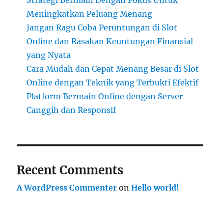
Strategi Bermain Dengan Fokus Untuk
Meningkatkan Peluang Menang
Jangan Ragu Coba Peruntungan di Slot
Online dan Rasakan Keuntungan Finansial
yang Nyata
Cara Mudah dan Cepat Menang Besar di Slot
Online dengan Teknik yang Terbukti Efektif
Platform Bermain Online dengan Server
Canggih dan Responsif
Recent Comments
A WordPress Commenter
on
Hello world!