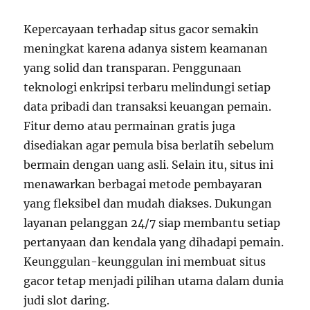
Kepercayaan terhadap situs gacor semakin
meningkat karena adanya sistem keamanan
yang solid dan transparan. Penggunaan
teknologi enkripsi terbaru melindungi setiap
data pribadi dan transaksi keuangan pemain.
Fitur demo atau permainan gratis juga
disediakan agar pemula bisa berlatih sebelum
bermain dengan uang asli. Selain itu, situs ini
menawarkan berbagai metode pembayaran
yang fleksibel dan mudah diakses. Dukungan
layanan pelanggan 24/7 siap membantu setiap
pertanyaan dan kendala yang dihadapi pemain.
Keunggulan-keunggulan ini membuat situs
gacor tetap menjadi pilihan utama dalam dunia
judi slot daring.