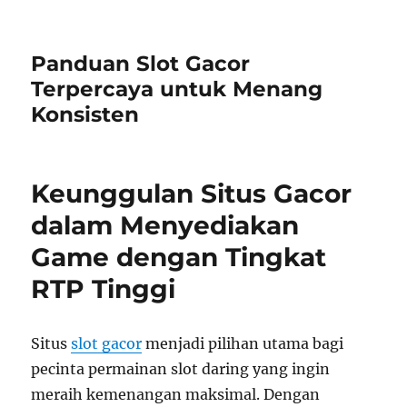
Panduan Slot Gacor
Terpercaya untuk Menang
Konsisten
Keunggulan Situs Gacor
dalam Menyediakan
Game dengan Tingkat
RTP Tinggi
Situs
slot gacor
menjadi pilihan utama bagi
pecinta permainan slot daring yang ingin
meraih kemenangan maksimal. Dengan