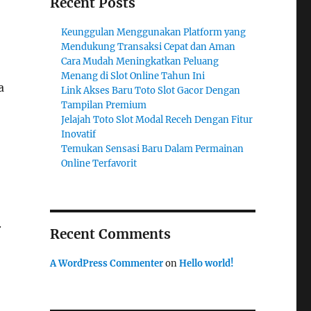
Recent Posts
Keunggulan Menggunakan Platform yang
Mendukung Transaksi Cepat dan Aman
Cara Mudah Meningkatkan Peluang
Menang di Slot Online Tahun Ini
a
Link Akses Baru Toto Slot Gacor Dengan
Tampilan Premium
Jelajah Toto Slot Modal Receh Dengan Fitur
Inovatif
Temukan Sensasi Baru Dalam Permainan
Online Terfavorit
.
Recent Comments
A WordPress Commenter
on
Hello world!