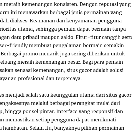
in meraih kemenangan konsisten. Dengan reputasi yang
tform ini menawarkan berbagai jenis permainan yang
dah diakses. Keamanan dan kenyamanan pengguna
prioritas utama, sehingga pemain dapat bermain tanpa
gan data pribadi maupun saldo. Fitur-fitur canggih sert
user-friendly membuat pengalaman bermain semakin
erbagai promo menarik juga sering diberikan untuk
eluang meraih kemenangan besar. Bagi para pemain
sakan sensasi kemenangan, situs gacor adalah solusi
ayanan profesional dan terpercaya.
 menjadi salah satu keunggulan utama dari situs gacor
ngaksesnya melalui berbagai perangkat mulai dari
, hingga ponsel pintar. Interface yang responsif dan
n memastikan setiap pengguna dapat menikmati
 hambatan. Selain itu, banyaknya pilihan permainan