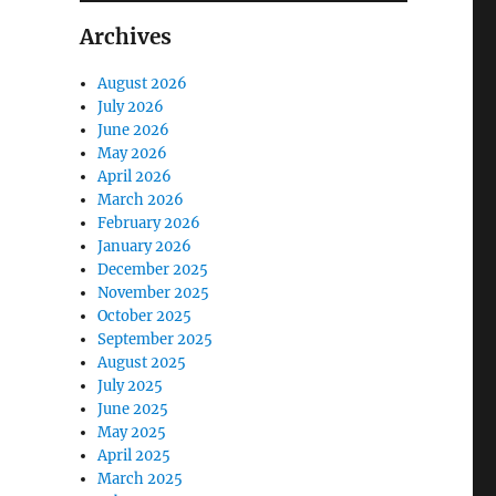
Archives
August 2026
July 2026
June 2026
May 2026
April 2026
March 2026
February 2026
January 2026
December 2025
November 2025
October 2025
September 2025
August 2025
July 2025
June 2025
May 2025
April 2025
March 2025