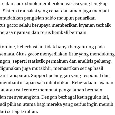
oker, dan sportsbook memberikan variasi yang lengkap
n. Sistem transaksi yang cepat dan aman juga menjadi
memudahkan pengisian saldo maupun penarikan
us gacor selalu berupaya memberikan layanan terbaik
merasa nyaman dan terus kembali bermain.
i online, keberhasilan tidak hanya bergantung pada
semata. Situs gacor menyediakan fitur yang mendukung
gan, seperti statistik permainan dan analisis peluang.
digunakan juga mutakhir, memastikan setiap hasil
dan transparan. Support pelanggan yang responsif dan
p membantu kapan saja dibutuhkan. Keberadaan layanan
hat atau call center membuat pengalaman bermain
dan menyenangkan. Dengan berbagai keunggulan ini,
adi pilihan utama bagi mereka yang serius ingin meraih
ari setiap taruhan.