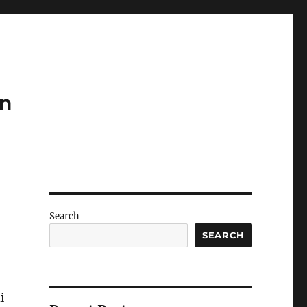
en
Search
SEARCH
i