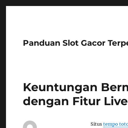
Panduan Slot Gacor Ter
Keuntungan Berma
dengan Fitur Liv
Situs
tempo tot