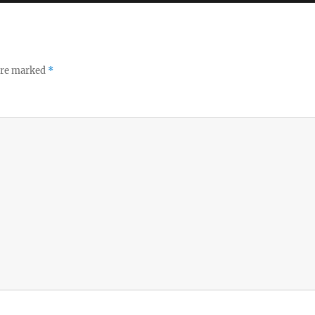
 are marked
*