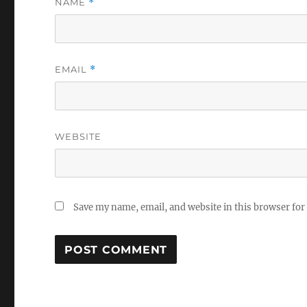
NAME
*
EMAIL
*
WEBSITE
Save my name, email, and website in this browser for