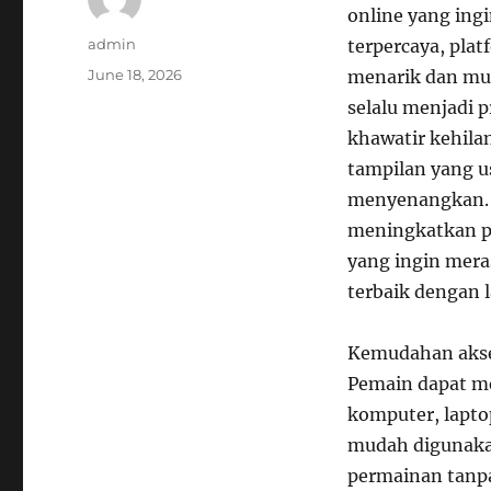
online yang ing
Author
admin
terpercaya, pla
Posted
June 18, 2026
menarik dan mu
on
selalu menjadi 
khawatir kehilan
tampilan yang 
menyenangkan. B
meningkatkan p
yang ingin mera
terbaik dengan l
Kemudahan akses
Pemain dapat me
komputer, laptop
mudah digunaka
permainan tanpa