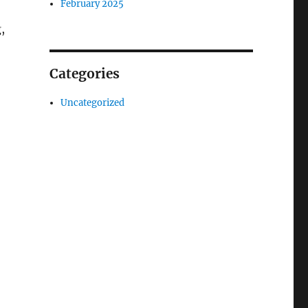
February 2025
,
Categories
Uncategorized