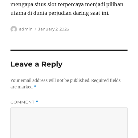
mengapa situs slot terpercaya menjadi pilihan
utama di dunia perjudian daring saat ini.
Author
Posted
admin
January 2, 2026
on
Leave a Reply
Your email address will not be published.
Required fields
are marked
*
COMMENT
*