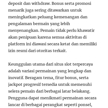
deposit dan withdraw. Bonus serta promosi
menarik juga sering ditawarkan untuk
meningkatkan peluang kemenangan dan
pengalaman bermain yang lebih
menyenangkan. Pemain tidak perlu khawatir
akan penipuan karena semua aktivitas di
platform ini diawasi secara ketat dan memiliki
izin resmi dari otoritas terkait.
Keunggulan utama dari situs slot terpercaya
adalah variasi permainan yang lengkap dan
inovatif. Beragam tema, fitur bonus, serta
jackpot progresif tersedia untuk memenuhi
selera pemain dari berbagai latar belakang.
Pengguna dapat menikmati permainan secara
lancar di berbagai perangkat seperti ponsel,