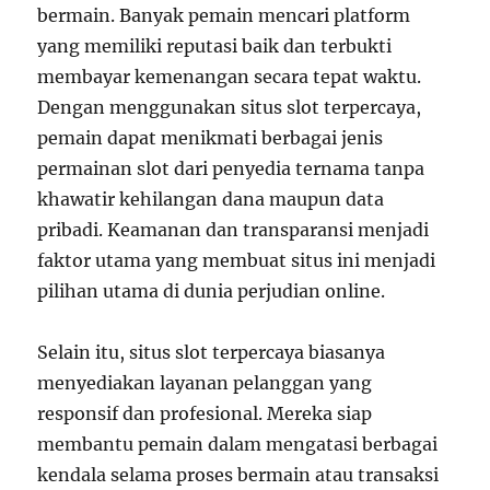
bermain. Banyak pemain mencari platform
yang memiliki reputasi baik dan terbukti
membayar kemenangan secara tepat waktu.
Dengan menggunakan situs slot terpercaya,
pemain dapat menikmati berbagai jenis
permainan slot dari penyedia ternama tanpa
khawatir kehilangan dana maupun data
pribadi. Keamanan dan transparansi menjadi
faktor utama yang membuat situs ini menjadi
pilihan utama di dunia perjudian online.
Selain itu, situs slot terpercaya biasanya
menyediakan layanan pelanggan yang
responsif dan profesional. Mereka siap
membantu pemain dalam mengatasi berbagai
kendala selama proses bermain atau transaksi