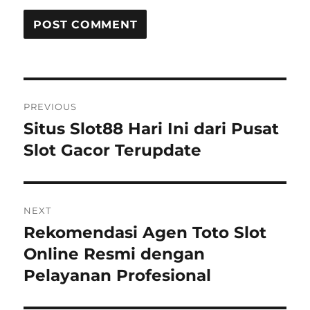
Post
PREVIOUS
navigation
Situs Slot88 Hari Ini dari Pusat
Previous
post:
Slot Gacor Terupdate
NEXT
Rekomendasi Agen Toto Slot
Next
post:
Online Resmi dengan
Pelayanan Profesional