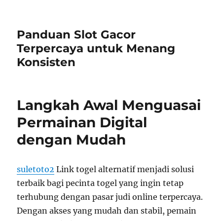
Panduan Slot Gacor
Terpercaya untuk Menang
Konsisten
Langkah Awal Menguasai
Permainan Digital
dengan Mudah
suletoto2
Link togel alternatif menjadi solusi
terbaik bagi pecinta togel yang ingin tetap
terhubung dengan pasar judi online terpercaya.
Dengan akses yang mudah dan stabil, pemain