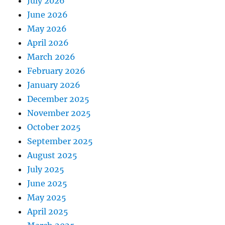
July 2026
June 2026
May 2026
April 2026
March 2026
February 2026
January 2026
December 2025
November 2025
October 2025
September 2025
August 2025
July 2025
June 2025
May 2025
April 2025