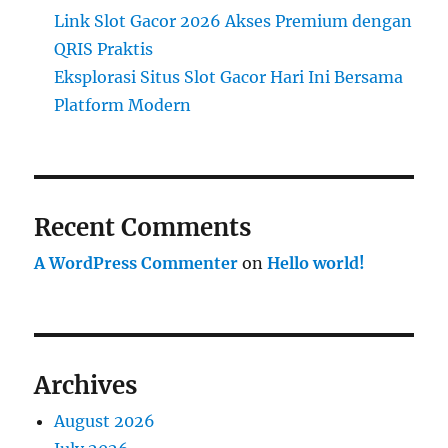
Link Slot Gacor 2026 Akses Premium dengan
QRIS Praktis
Eksplorasi Situs Slot Gacor Hari Ini Bersama
Platform Modern
Recent Comments
A WordPress Commenter
on
Hello world!
Archives
August 2026