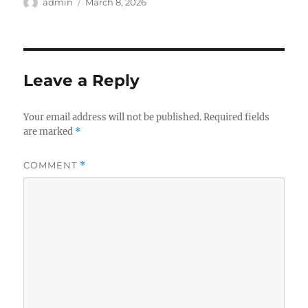
Author
Posted
admin
March 8, 2026
on
Leave a Reply
Your email address will not be published.
Required fields
are marked
*
COMMENT
*