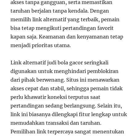
akses tanpa gangguan, serta memastikan
taruhan berjalan tanpa kendala. Dengan
memilih link alternatif yang terbaik, pemain
bisa tetap mengikuti pertandingan favorit
kapan saja. Keamanan dan kenyamanan tetap
menjadi prioritas utama.
Link alternatif judi bola gacor seringkali
digunakan untuk menghindari pemblokiran
dari pihak berwenang. Situs ini menawarkan
akses cepat dan stabil, sehingga pemain tidak
perlu khawatir koneksi terputus saat
pertandingan sedang berlangsung. Selain itu,
link ini biasanya dilengkapi fitur lengkap untuk
memudahkan transaksi dan taruhan.
Pemilihan link terpercaya sangat menentukan