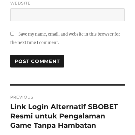
WEBSITE
Save my name, email, and website in this browser for
the next time I comment.
Post
PREVIOUS
navigation
Link Login Alternatif SBOBET
Previous
post:
Resmi untuk Pengalaman
Game Tanpa Hambatan