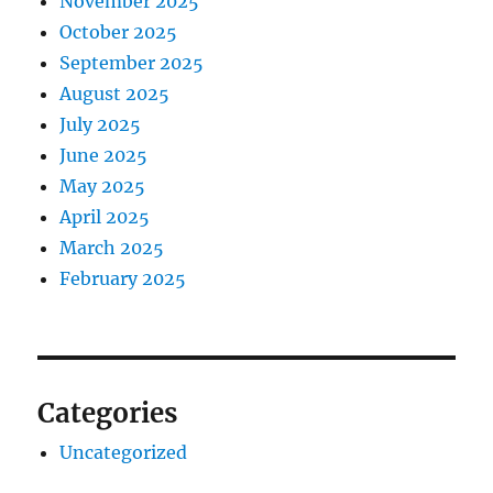
November 2025
October 2025
September 2025
August 2025
July 2025
June 2025
May 2025
April 2025
March 2025
February 2025
Categories
Uncategorized