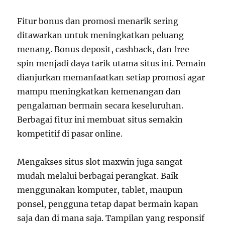
Fitur bonus dan promosi menarik sering
ditawarkan untuk meningkatkan peluang
menang. Bonus deposit, cashback, dan free
spin menjadi daya tarik utama situs ini. Pemain
dianjurkan memanfaatkan setiap promosi agar
mampu meningkatkan kemenangan dan
pengalaman bermain secara keseluruhan.
Berbagai fitur ini membuat situs semakin
kompetitif di pasar online.
Mengakses situs slot maxwin juga sangat
mudah melalui berbagai perangkat. Baik
menggunakan komputer, tablet, maupun
ponsel, pengguna tetap dapat bermain kapan
saja dan di mana saja. Tampilan yang responsif