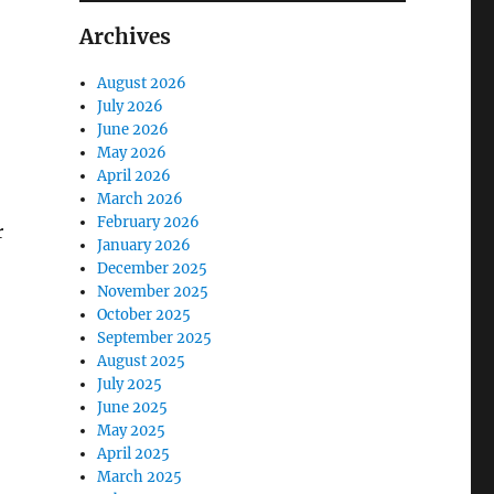
Archives
August 2026
July 2026
June 2026
May 2026
April 2026
March 2026
February 2026
r
January 2026
December 2025
November 2025
October 2025
September 2025
August 2025
July 2025
June 2025
May 2025
April 2025
March 2025