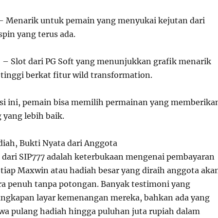
– Menarik untuk pemain yang menyukai kejutan dari
 spin yang terus ada.
– Slot dari PG Soft yang menunjukkan grafik menarik
inggi berkat fitur wild transformation.
i ini, pemain bisa memilih permainan yang memberika
yang lebih baik.
iah, Bukti Nyata dari Anggota
 dari SIP777 adalah keterbukaan mengenai pembayaran
iap Maxwin atau hadiah besar yang diraih anggota aka
ra penuh tanpa potongan. Banyak testimoni yang
ngkapan layar kemenangan mereka, bahkan ada yang
a pulang hadiah hingga puluhan juta rupiah dalam