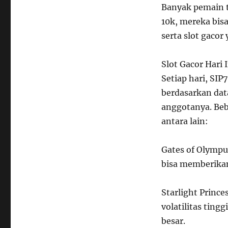
Banyak pemain 
10k, mereka bis
serta slot gacor
Slot Gacor Hari
Setiap hari, SIP
berdasarkan dat
anggotanya. Beb
antara lain:
Gates of Olympu
bisa memberika
Starlight Princ
volatilitas tin
besar.