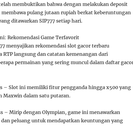
telah membuktikan bahwa dengan melakukan deposit
a membawa pulang jutaan rupiah berkat keberuntungan
 yang ditawarkan SIP777 setiap hari.
 Ini: Rekomendasi Game Terfavorit
777 menyajikan rekomendasi slot gacor terbaru
a RTP langsung dan catatan kemenangan dari
erapa permainan yang sering muncul dalam daftar gaco
s – Slot ini memiliki fitur pengganda hingga x500 yang
n Maxwin dalam satu putaran.
ess – Mirip dengan Olympian, game ini menawarkan
ggi dan peluang untuk mendapatkan keuntungan yang