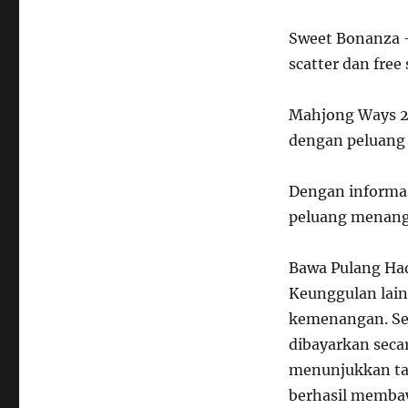
Sweet Bonanza 
scatter dan free
Mahjong Ways 2 
dengan peluang t
Dengan informas
peluang menang 
Bawa Pulang Had
Keunggulan lain
kemenangan. Set
dibayarkan seca
menunjukkan ta
berhasil membaw