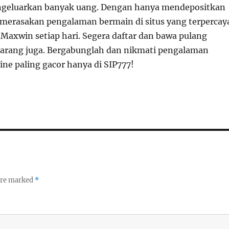
ngeluarkan banyak uang. Dengan hanya mendepositkan
 merasakan pengalaman bermain di situs yang terpercay
Maxwin setiap hari. Segera daftar dan bawa pulang
arang juga. Bergabunglah dan nikmati pengalaman
ine paling gacor hanya di SIP777!
 are marked
*