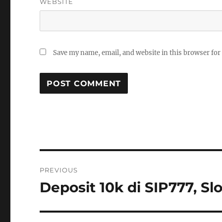
WEBSITE
Save my name, email, and website in this browser for
Post
PREVIOUS
navigation
Deposit 10k di SIP777, S
Previous
post: