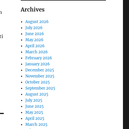
Archives
n
August 2026
July 2026
June 2026
ti
May 2026
April 2026
March 2026
February 2026
January 2026
December 2025
November 2025
October 2025
September 2025
August 2025
July 2025
June 2025
May 2025
April 2025
March 2025