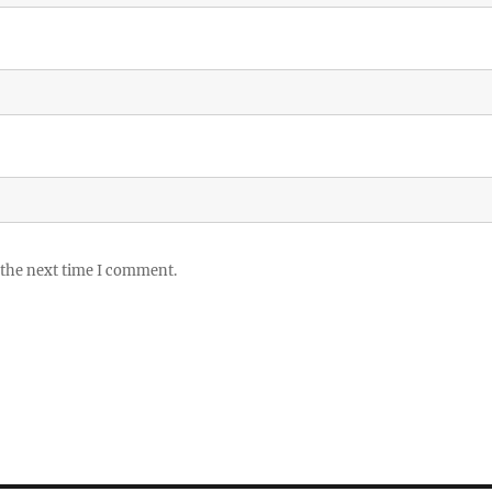
 the next time I comment.