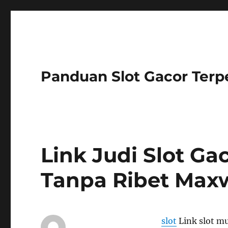
Panduan Slot Gacor Ter
Link Judi Slot Gac
Tanpa Ribet Max
slot
Link slot m