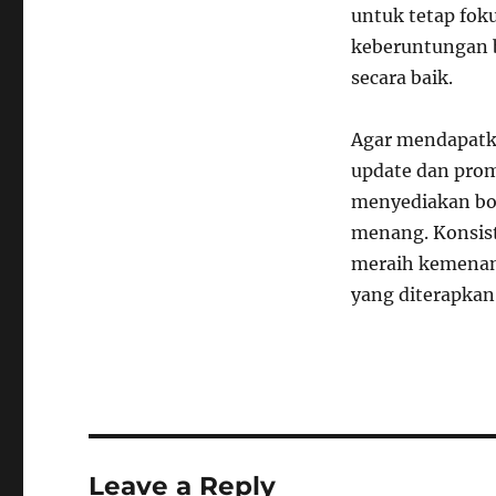
untuk tetap fok
keberuntungan 
secara baik.
Agar mendapatka
update dan prom
menyediakan bo
menang. Konsist
meraih kemenang
yang diterapkan
Leave a Reply