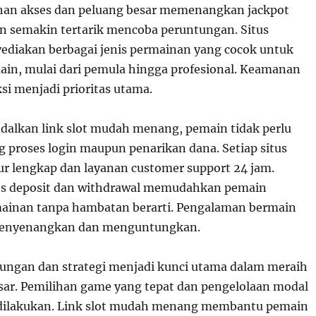
han akses dan peluang besar memenangkan jackpot
 semakin tertarik mencoba peruntungan. Situs
ediakan berbagai jenis permainan yang cocok untuk
ain, mulai dari pemula hingga profesional. Keamanan
si menjadi prioritas utama.
alkan link slot mudah menang, pemain tidak perlu
g proses login maupun penarikan dana. Setiap situs
r lengkap dan layanan customer support 24 jam.
es deposit dan withdrawal memudahkan pemain
ainan tanpa hambatan berarti. Pengalaman bermain
menyenangkan dan menguntungkan.
ungan dan strategi menjadi kunci utama dalam meraih
r. Pemilihan game yang tepat dan pengelolaan modal
 dilakukan. Link slot mudah menang membantu pemain