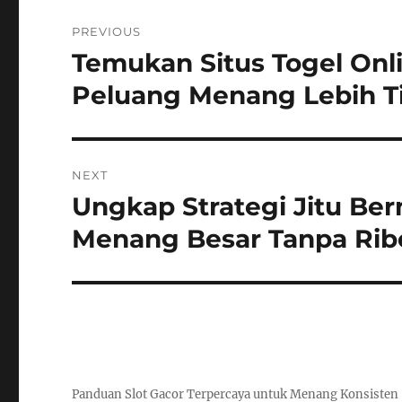
Post
PREVIOUS
navigation
Temukan Situs Togel On
Previous
post:
Peluang Menang Lebih Ti
NEXT
Ungkap Strategi Jitu Ber
Next
post:
Menang Besar Tanpa Rib
Panduan Slot Gacor Terpercaya untuk Menang Konsisten