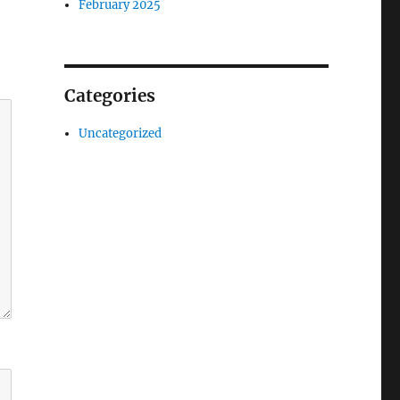
February 2025
Categories
Uncategorized