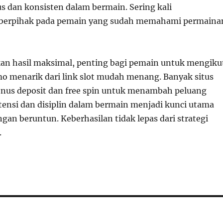
us dan konsisten dalam bermain. Sering kali
berpihak pada pemain yang sudah memahami permaina
n hasil maksimal, penting bagi pemain untuk mengiku
o menarik dari link slot mudah menang. Banyak situs
nus deposit dan free spin untuk menambah peluang
ensi dan disiplin dalam bermain menjadi kunci utama
an beruntun. Keberhasilan tidak lepas dari strategi
.