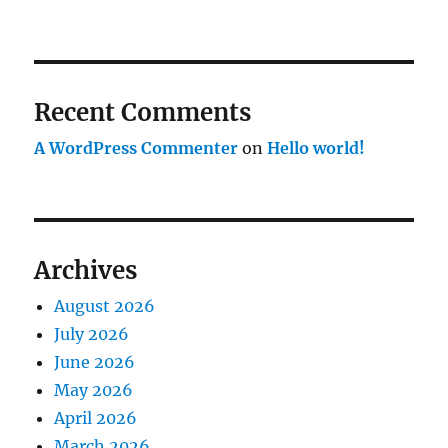
Recent Comments
A WordPress Commenter
on
Hello world!
Archives
August 2026
July 2026
June 2026
May 2026
April 2026
March 2026