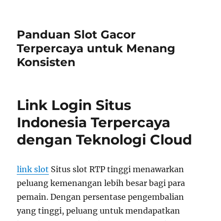
Panduan Slot Gacor
Terpercaya untuk Menang
Konsisten
Link Login Situs
Indonesia Terpercaya
dengan Teknologi Cloud
link slot
Situs slot RTP tinggi menawarkan
peluang kemenangan lebih besar bagi para
pemain. Dengan persentase pengembalian
yang tinggi, peluang untuk mendapatkan