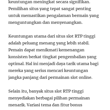
keuntungan meningkat secara signifikan.
Pemilihan situs yang tepat sangat penting
untuk memastikan pengalaman bermain yang
menguntungkan dan menyenangkan.
Keuntungan utama dari situs slot RTP tinggi
adalah peluang menang yang lebih stabil.
Pemain dapat menikmati kemenangan
konsisten berkat tingkat pengembalian yang
optimal. Hal ini menjadi daya tarik utama bagi
mereka yang serius mencari keuntungan
jangka panjang dari permainan slot online.
Selain itu, banyak situs slot RTP tinggi
menyediakan berbagai pilihan permainan
menarik. Variasi tema dan fitur bonus