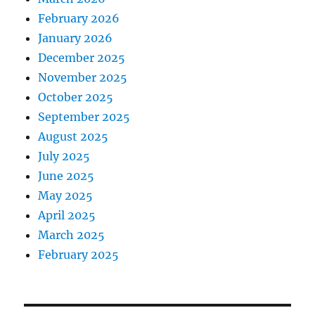
February 2026
January 2026
December 2025
November 2025
October 2025
September 2025
August 2025
July 2025
June 2025
May 2025
April 2025
March 2025
February 2025