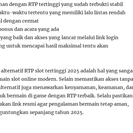
an dengan RTP tertinggi yang sudah terbukti stabil
ktu-waktu tertentu yang memiliki lalu lintas rendah
l dengan cermat
onus dan acara yang ada
yang baik dan akses yang lancar melalui link login
uang untuk mencapai hasil maksimal tentu akan
n alternatif RTP slot tertinggi 2025 adalah hal yang sanga
main slot online modern. Selain memastikan akses tanp
alternatif juga menawarkan kenyamanan, keamanan, da
k bermain di game dengan RTP terbaik. Selalu pastikan
kan link resmi agar pengalaman bermain tetap aman,
nguntungkan sepanjang tahun 2025.