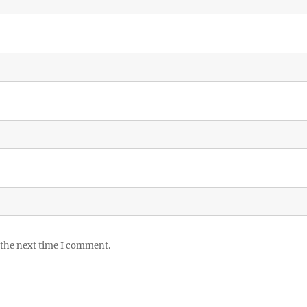
 the next time I comment.