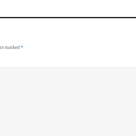
 are marked
*