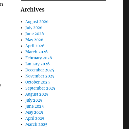
an
Archives
August 2026
July 2026
June 2026
May 2026
April 2026
March 2026
February 2026
January 2026
December 2025
November 2025
October 2025
a
September 2025
August 2025
July 2025
June 2025
May 2025
April 2025
March 2025