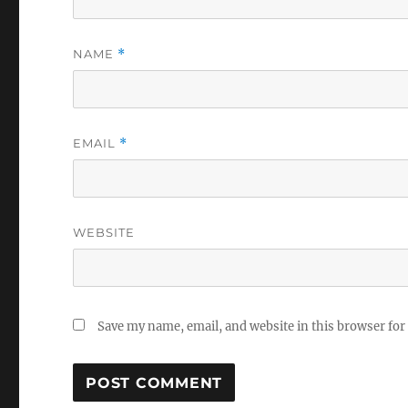
NAME
*
EMAIL
*
WEBSITE
Save my name, email, and website in this browser for