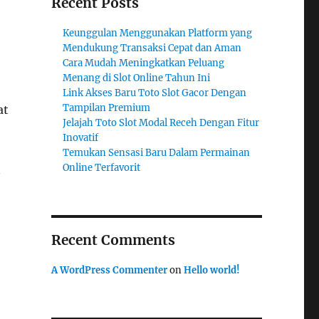
Recent Posts
Keunggulan Menggunakan Platform yang
Mendukung Transaksi Cepat dan Aman
Cara Mudah Meningkatkan Peluang
Menang di Slot Online Tahun Ini
Link Akses Baru Toto Slot Gacor Dengan
Tampilan Premium
at
Jelajah Toto Slot Modal Receh Dengan Fitur
Inovatif
Temukan Sensasi Baru Dalam Permainan
Online Terfavorit
n
Recent Comments
A WordPress Commenter
on
Hello world!