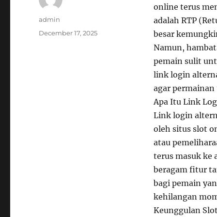
online terus me
Author
admin
adalah RTP (Ret
Posted
December 17, 2025
besar kemungki
on
Namun, hambatan
pemain sulit un
link login alter
agar permainan 
Apa Itu Link Log
Link login alte
oleh situs slot 
atau pemelihara
terus masuk ke
beragam fitur t
bagi pemain yan
kehilangan mom
Keunggulan Slot