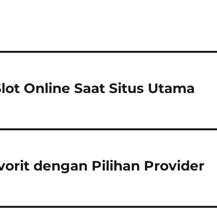
Slot Online Saat Situs Utama
vorit dengan Pilihan Provider