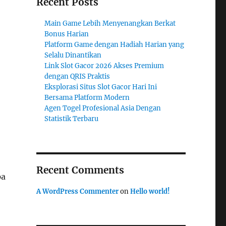
Recent Posts
Main Game Lebih Menyenangkan Berkat
Bonus Harian
Platform Game dengan Hadiah Harian yang
Selalu Dinantikan
Link Slot Gacor 2026 Akses Premium
dengan QRIS Praktis
Eksplorasi Situs Slot Gacor Hari Ini
Bersama Platform Modern
Agen Togel Profesional Asia Dengan
Statistik Terbaru
Recent Comments
pa
A WordPress Commenter
on
Hello world!