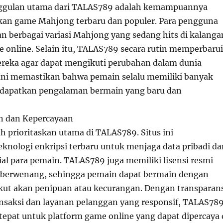
nggulan utama dari TALAS789 adalah kemampuannya
an game Mahjong terbaru dan populer. Para pengguna
 berbagai variasi Mahjong yang sedang hits di kalanga
online. Selain itu, TALAS789 secara rutin memperbarui
reka agar dapat mengikuti perubahan dalam dunia
. Ini memastikan bahwa pemain selalu memiliki banyak
ndapatkan pengalaman bermain yang baru dan
 dan Kepercayaan
 prioritaskan utama di TALAS789. Situs ini
nologi enkripsi terbaru untuk menjaga data pribadi da
ial para pemain. TALAS789 juga memiliki lisensi resmi
 berwenang, sehingga pemain dapat bermain dengan
kut akan penipuan atau kecurangan. Dengan transparan
ansaksi dan layanan pelanggan yang responsif, TALAS78
 tepat untuk platform game online yang dapat dipercaya 