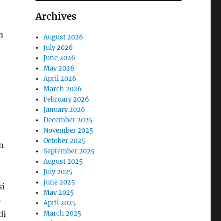
Archives
n
August 2026
July 2026
June 2026
May 2026
April 2026
March 2026
February 2026
January 2026
December 2025
November 2025
October 2025
n
September 2025
August 2025
July 2025
June 2025
si
May 2025
9
April 2025
di
March 2025