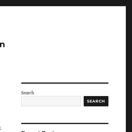
en
Search
SEARCH
k