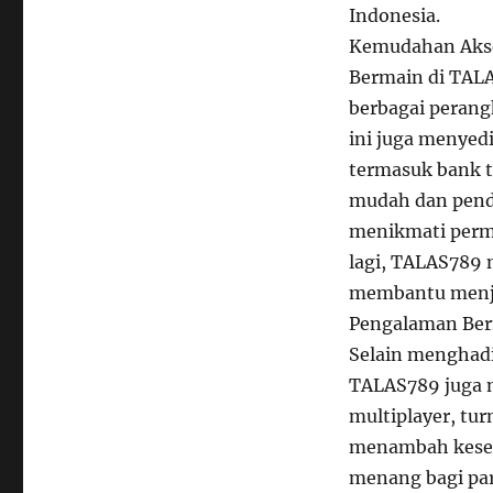
Indonesia.
Kemudahan Akse
Bermain di TALA
berbagai perang
ini juga menyed
termasuk bank tr
mudah dan pend
menikmati perma
lagi, TALAS789 
membantu menja
Pengalaman Ber
Selain menghadi
TALAS789 juga 
multiplayer, tur
menambah keser
menang bagi par