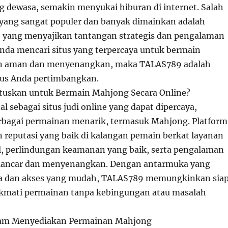
g dewasa, semakin menyukai hiburan di internet. Salah
yang sangat populer dan banyak dimainkan adalah
 yang menyajikan tantangan strategis dan pengalaman
 Anda mencari situs yang terpercaya untuk bermain
n aman dan menyenangkan, maka TALAS789 adalah
rus Anda pertimbangkan.
skan untuk Bermain Mahjong Secara Online?
 sebagai situs judi online yang dapat dipercaya,
bagai permainan menarik, termasuk Mahjong. Platform
 reputasi yang baik di kalangan pemain berkat layanan
l, perlindungan keamanan yang baik, serta pengalaman
lancar dan menyenangkan. Dengan antarmuka yang
 dan akses yang mudah, TALAS789 memungkinkan sia
ikmati permainan tanpa kebingungan atau masalah
am Menyediakan Permainan Mahjong