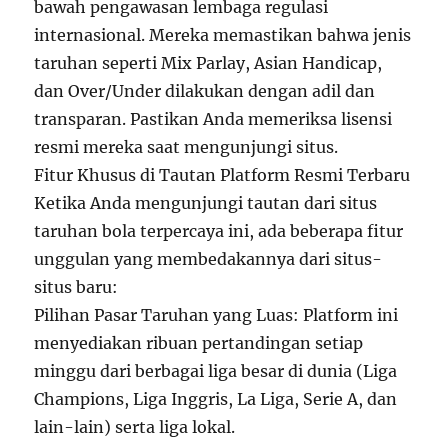
bawah pengawasan lembaga regulasi
internasional. Mereka memastikan bahwa jenis
taruhan seperti Mix Parlay, Asian Handicap,
dan Over/Under dilakukan dengan adil dan
transparan. Pastikan Anda memeriksa lisensi
resmi mereka saat mengunjungi situs.
Fitur Khusus di Tautan Platform Resmi Terbaru
Ketika Anda mengunjungi tautan dari situs
taruhan bola terpercaya ini, ada beberapa fitur
unggulan yang membedakannya dari situs-
situs baru:
Pilihan Pasar Taruhan yang Luas: Platform ini
menyediakan ribuan pertandingan setiap
minggu dari berbagai liga besar di dunia (Liga
Champions, Liga Inggris, La Liga, Serie A, dan
lain-lain) serta liga lokal.