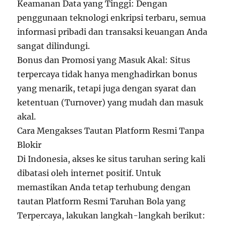
Keamanan Data yang Tinggi: Dengan
penggunaan teknologi enkripsi terbaru, semua
informasi pribadi dan transaksi keuangan Anda
sangat dilindungi.
Bonus dan Promosi yang Masuk Akal: Situs
terpercaya tidak hanya menghadirkan bonus
yang menarik, tetapi juga dengan syarat dan
ketentuan (Turnover) yang mudah dan masuk
akal.
Cara Mengakses Tautan Platform Resmi Tanpa
Blokir
Di Indonesia, akses ke situs taruhan sering kali
dibatasi oleh internet positif. Untuk
memastikan Anda tetap terhubung dengan
tautan Platform Resmi Taruhan Bola yang
Terpercaya, lakukan langkah-langkah berikut: