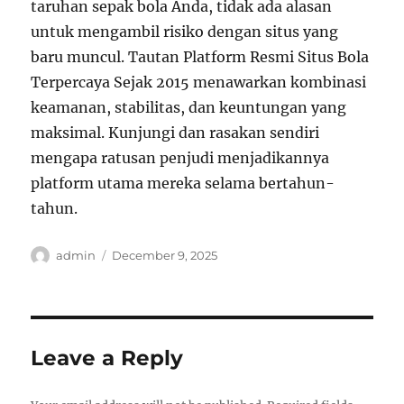
taruhan sepak bola Anda, tidak ada alasan
untuk mengambil risiko dengan situs yang
baru muncul. Tautan Platform Resmi Situs Bola
Terpercaya Sejak 2015 menawarkan kombinasi
keamanan, stabilitas, dan keuntungan yang
maksimal. Kunjungi dan rasakan sendiri
mengapa ratusan penjudi menjadikannya
platform utama mereka selama bertahun-
tahun.
Author
Posted
admin
December 9, 2025
on
Leave a Reply