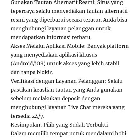
Gunakan Tautan Alternatif Resmi: Situs yang
tepercaya selalu menyediakan tautan alternatif
resmi yang diperbarui secara teratur. Anda bisa
menghubungi layanan pelanggan untuk
mendapatkan informasi terbaru.
Akses Melalui Aplikasi Mobile: Banyak platform
yang menyediakan aplikasi khusus
(Android/iOS) untuk akses yang lebih stabil
dan tanpa blokir.
Verifikasi dengan Layanan Pelanggan: Selalu
pastikan keaslian tautan yang Anda gunakan
sebelum melakukan deposit dengan
menghubungi layanan Live Chat mereka yang
tersedia 24/7.
Kesimpulan: Pilih yang Sudah Terbukti
Dalam memilih tempat untuk mendalami hobi