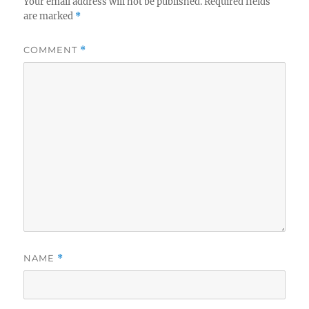
Your email address will not be published.
Required fields
are marked
*
COMMENT
*
NAME
*