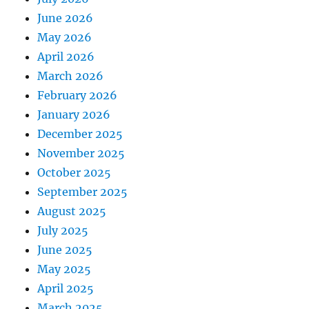
June 2026
May 2026
April 2026
March 2026
February 2026
January 2026
December 2025
November 2025
October 2025
September 2025
August 2025
July 2025
June 2025
May 2025
April 2025
March 2025