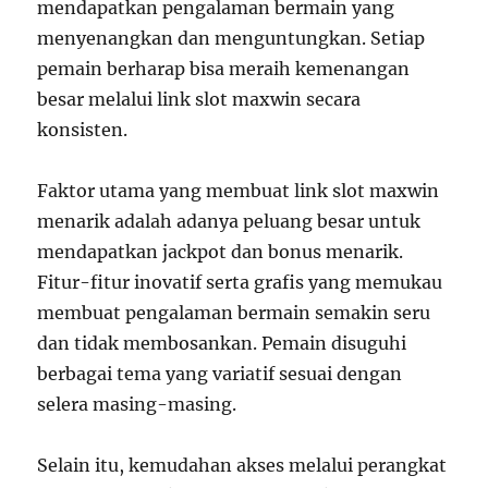
mendapatkan pengalaman bermain yang
menyenangkan dan menguntungkan. Setiap
pemain berharap bisa meraih kemenangan
besar melalui link slot maxwin secara
konsisten.
Faktor utama yang membuat link slot maxwin
menarik adalah adanya peluang besar untuk
mendapatkan jackpot dan bonus menarik.
Fitur-fitur inovatif serta grafis yang memukau
membuat pengalaman bermain semakin seru
dan tidak membosankan. Pemain disuguhi
berbagai tema yang variatif sesuai dengan
selera masing-masing.
Selain itu, kemudahan akses melalui perangkat