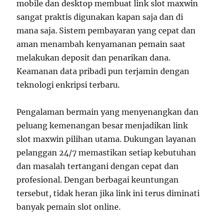
mobile dan desktop membuat link slot maxwin
sangat praktis digunakan kapan saja dan di
mana saja. Sistem pembayaran yang cepat dan
aman menambah kenyamanan pemain saat
melakukan deposit dan penarikan dana.
Keamanan data pribadi pun terjamin dengan
teknologi enkripsi terbaru.
Pengalaman bermain yang menyenangkan dan
peluang kemenangan besar menjadikan link
slot maxwin pilihan utama. Dukungan layanan
pelanggan 24/7 memastikan setiap kebutuhan
dan masalah tertangani dengan cepat dan
profesional. Dengan berbagai keuntungan
tersebut, tidak heran jika link ini terus diminati
banyak pemain slot online.