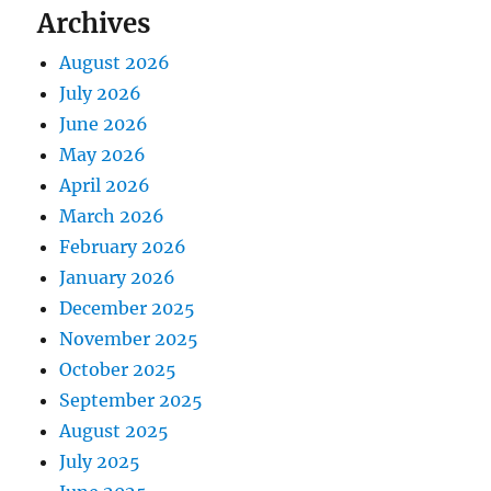
Archives
August 2026
July 2026
June 2026
May 2026
April 2026
March 2026
February 2026
January 2026
December 2025
November 2025
October 2025
September 2025
August 2025
July 2025