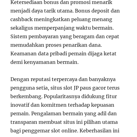
Ketersediaan bonus dan promosi menarik
menjadi daya tarik utama. Bonus deposit dan
cashback meningkatkan peluang menang
sekaligus memperpanjang waktu bermain.
Sistem pembayaran yang beragam dan cepat
memudahkan proses penarikan dana.
Keamanan data pribadi pemain dijaga ketat
demi kenyamanan bermain.
Dengan reputasi terpercaya dan banyaknya
pengguna setia, situs slot JP paus gacor terus
berkembang. Popularitasnya didukung fitur
inovatif dan komitmen terhadap kepuasan
pemain. Pengalaman bermain yang adil dan
transparan membuat situs ini pilihan utama
bagi penggemar slot online. Keberhasilan ini