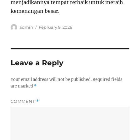
menjadikannya tempat terbaik untuk meraih
kemenangan besar.
Author
Posted
admin
February 9, 2026
on
Leave a Reply
Your email address will not be published.
Required fields
are marked
*
COMMENT
*