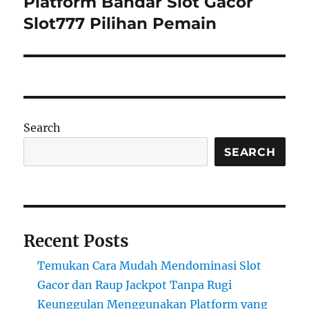
Platform Bandar Slot Gacor
Next
post:
Slot777 Pilihan Pemain
Search
SEARCH
Recent Posts
Temukan Cara Mudah Mendominasi Slot
Gacor dan Raup Jackpot Tanpa Rugi
Keunggulan Menggunakan Platform yang