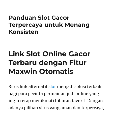
Panduan Slot Gacor
Terpercaya untuk Menang
Konsisten
Link Slot Online Gacor
Terbaru dengan Fitur
Maxwin Otomatis
Situs link alternatif
slot
menjadi solusi terbaik
bagi para pecinta permainan judi online yang
ingin tetap menikmati hiburan favorit. Dengan
adanya pilihan situs yang aman dan terpercaya,