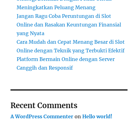
Meningkatkan Peluang Menang
Jangan Ragu Coba Peruntungan di Slot
Online dan Rasakan Keuntungan Finansial
yang Nyata
Cara Mudah dan Cepat Menang Besar di Slot
Online dengan Teknik yang Terbukti Efektif
Platform Bermain Online dengan Server
Canggih dan Responsif
Recent Comments
A WordPress Commenter
on
Hello world!