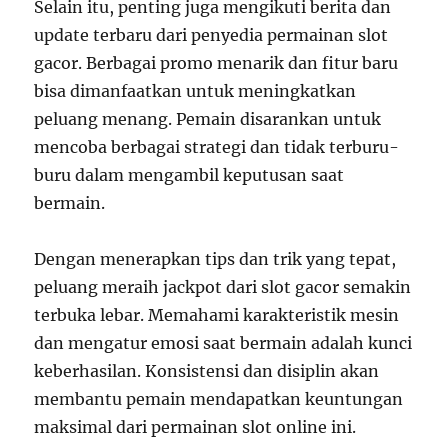
Selain itu, penting juga mengikuti berita dan
update terbaru dari penyedia permainan slot
gacor. Berbagai promo menarik dan fitur baru
bisa dimanfaatkan untuk meningkatkan
peluang menang. Pemain disarankan untuk
mencoba berbagai strategi dan tidak terburu-
buru dalam mengambil keputusan saat
bermain.
Dengan menerapkan tips dan trik yang tepat,
peluang meraih jackpot dari slot gacor semakin
terbuka lebar. Memahami karakteristik mesin
dan mengatur emosi saat bermain adalah kunci
keberhasilan. Konsistensi dan disiplin akan
membantu pemain mendapatkan keuntungan
maksimal dari permainan slot online ini.