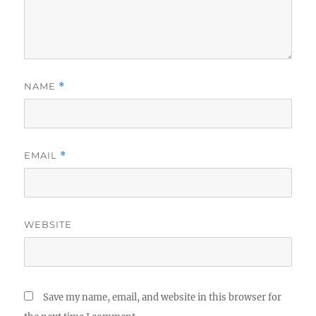
NAME
*
EMAIL
*
WEBSITE
Save my name, email, and website in this browser for