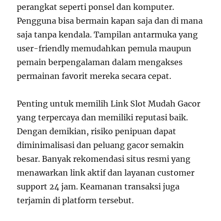
perangkat seperti ponsel dan komputer.
Pengguna bisa bermain kapan saja dan di mana
saja tanpa kendala. Tampilan antarmuka yang
user-friendly memudahkan pemula maupun
pemain berpengalaman dalam mengakses
permainan favorit mereka secara cepat.
Penting untuk memilih Link Slot Mudah Gacor
yang terpercaya dan memiliki reputasi baik.
Dengan demikian, risiko penipuan dapat
diminimalisasi dan peluang gacor semakin
besar. Banyak rekomendasi situs resmi yang
menawarkan link aktif dan layanan customer
support 24 jam. Keamanan transaksi juga
terjamin di platform tersebut.