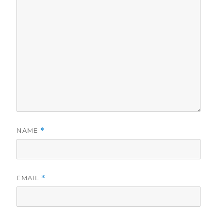
NAME
*
EMAIL
*