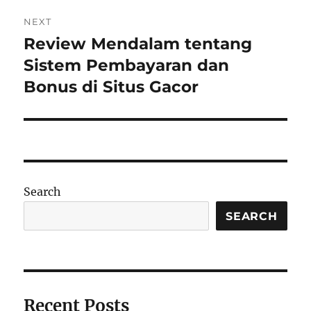
NEXT
Review Mendalam tentang
Next
post:
Sistem Pembayaran dan
Bonus di Situs Gacor
Search
SEARCH
Recent Posts