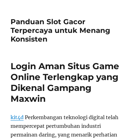
Panduan Slot Gacor
Terpercaya untuk Menang
Konsisten
Login Aman Situs Game
Online Terlengkap yang
Dikenal Gampang
Maxwin
kit4d
Perkembangan teknologi digital telah
mempercepat pertumbuhan industri
permainan daring, yang menarik perhatian