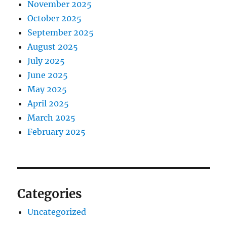
November 2025
October 2025
September 2025
August 2025
July 2025
June 2025
May 2025
April 2025
March 2025
February 2025
Categories
Uncategorized