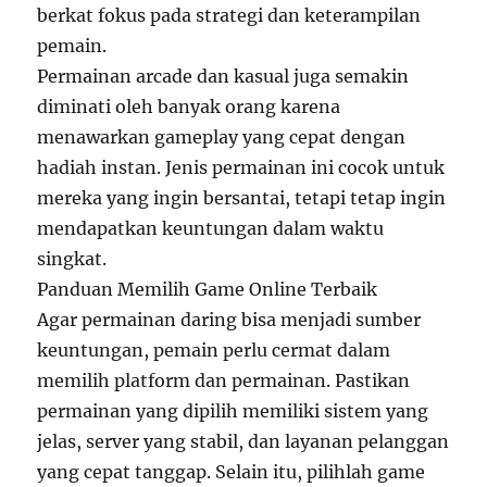
berkat fokus pada strategi dan keterampilan
pemain.
Permainan arcade dan kasual juga semakin
diminati oleh banyak orang karena
menawarkan gameplay yang cepat dengan
hadiah instan. Jenis permainan ini cocok untuk
mereka yang ingin bersantai, tetapi tetap ingin
mendapatkan keuntungan dalam waktu
singkat.
Panduan Memilih Game Online Terbaik
Agar permainan daring bisa menjadi sumber
keuntungan, pemain perlu cermat dalam
memilih platform dan permainan. Pastikan
permainan yang dipilih memiliki sistem yang
jelas, server yang stabil, dan layanan pelanggan
yang cepat tanggap. Selain itu, pilihlah game