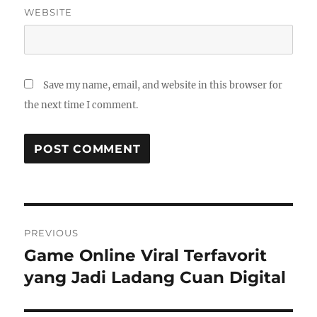
WEBSITE
Save my name, email, and website in this browser for
the next time I comment.
Post
PREVIOUS
navigation
Game Online Viral Terfavorit
Previous
post:
yang Jadi Ladang Cuan Digital