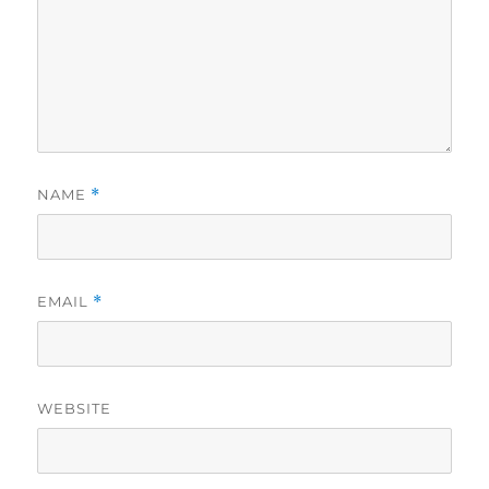
NAME
*
EMAIL
*
WEBSITE