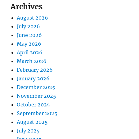
Archives
August 2026
July 2026
June 2026
May 2026
April 2026
March 2026
February 2026
January 2026
December 2025
November 2025
October 2025
September 2025
August 2025
July 2025