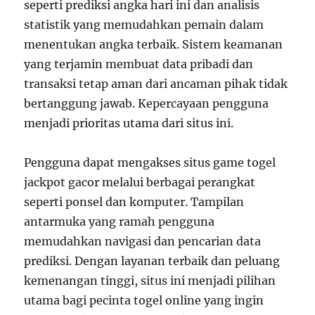
seperti prediksi angka hari ini dan analisis
statistik yang memudahkan pemain dalam
menentukan angka terbaik. Sistem keamanan
yang terjamin membuat data pribadi dan
transaksi tetap aman dari ancaman pihak tidak
bertanggung jawab. Kepercayaan pengguna
menjadi prioritas utama dari situs ini.
Pengguna dapat mengakses situs game togel
jackpot gacor melalui berbagai perangkat
seperti ponsel dan komputer. Tampilan
antarmuka yang ramah pengguna
memudahkan navigasi dan pencarian data
prediksi. Dengan layanan terbaik dan peluang
kemenangan tinggi, situs ini menjadi pilihan
utama bagi pecinta togel online yang ingin