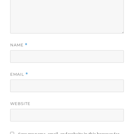
NAME
*
EMAIL
*
WEBSITE