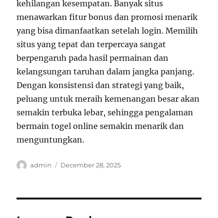
kehilangan kesempatan. Banyak situs
menawarkan fitur bonus dan promosi menarik
yang bisa dimanfaatkan setelah login. Memilih
situs yang tepat dan terpercaya sangat
berpengaruh pada hasil permainan dan
kelangsungan taruhan dalam jangka panjang.
Dengan konsistensi dan strategi yang baik,
peluang untuk meraih kemenangan besar akan
semakin terbuka lebar, sehingga pengalaman
bermain togel online semakin menarik dan
menguntungkan.
Author
Posted
admin
December 28, 2025
on