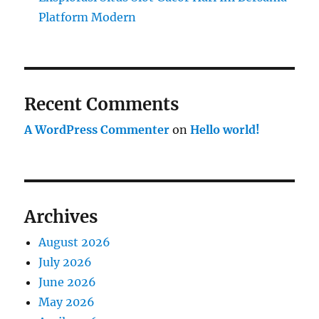
Platform Modern
Recent Comments
A WordPress Commenter
on
Hello world!
Archives
August 2026
July 2026
June 2026
May 2026