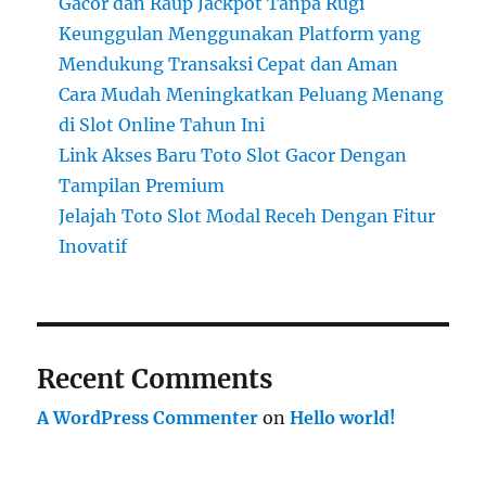
Gacor dan Raup Jackpot Tanpa Rugi
Keunggulan Menggunakan Platform yang
Mendukung Transaksi Cepat dan Aman
Cara Mudah Meningkatkan Peluang Menang
di Slot Online Tahun Ini
Link Akses Baru Toto Slot Gacor Dengan
Tampilan Premium
Jelajah Toto Slot Modal Receh Dengan Fitur
Inovatif
Recent Comments
A WordPress Commenter
on
Hello world!