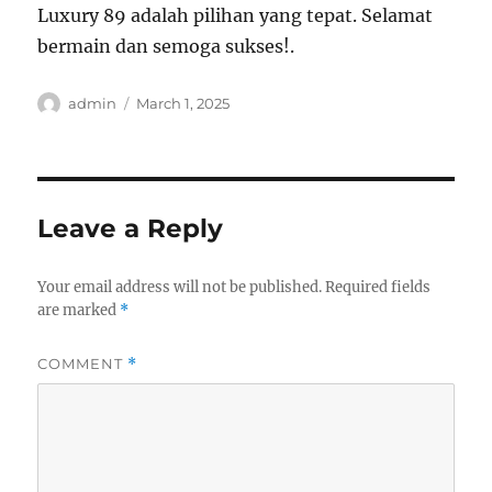
Luxury 89 adalah pilihan yang tepat. Selamat
bermain dan semoga sukses!.
Author
Posted
admin
March 1, 2025
on
Leave a Reply
Your email address will not be published.
Required fields
are marked
*
COMMENT
*