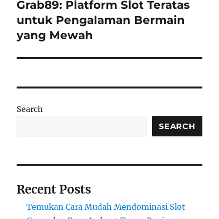
Grab89: Platform Slot Teratas
Next
post:
untuk Pengalaman Bermain
yang Mewah
Search
SEARCH
Recent Posts
Temukan Cara Mudah Mendominasi Slot