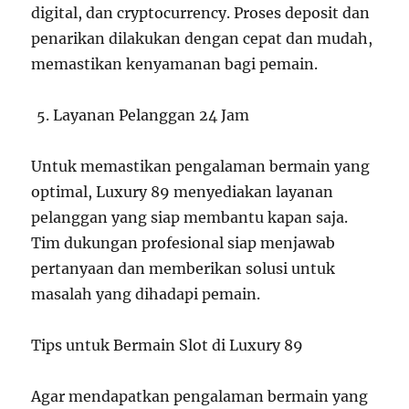
digital, dan cryptocurrency. Proses deposit dan
penarikan dilakukan dengan cepat dan mudah,
memastikan kenyamanan bagi pemain.
Layanan Pelanggan 24 Jam
Untuk memastikan pengalaman bermain yang
optimal, Luxury 89 menyediakan layanan
pelanggan yang siap membantu kapan saja.
Tim dukungan profesional siap menjawab
pertanyaan dan memberikan solusi untuk
masalah yang dihadapi pemain.
Tips untuk Bermain Slot di Luxury 89
Agar mendapatkan pengalaman bermain yang