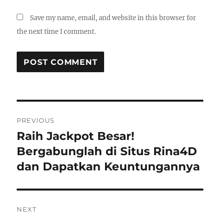
Save my name, email, and website in this browser for
the next time I comment.
Post
PREVIOUS
navigation
Raih Jackpot Besar!
Previous
post:
Bergabunglah di Situs Rina4D
dan Dapatkan Keuntungannya
NEXT