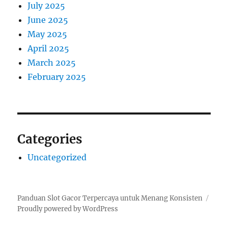
July 2025
June 2025
May 2025
April 2025
March 2025
February 2025
Categories
Uncategorized
Panduan Slot Gacor Terpercaya untuk Menang Konsisten
Proudly powered by WordPress