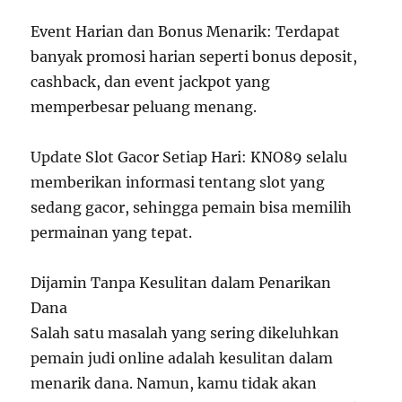
Event Harian dan Bonus Menarik: Terdapat
banyak promosi harian seperti bonus deposit,
cashback, dan event jackpot yang
memperbesar peluang menang.
Update Slot Gacor Setiap Hari: KNO89 selalu
memberikan informasi tentang slot yang
sedang gacor, sehingga pemain bisa memilih
permainan yang tepat.
Dijamin Tanpa Kesulitan dalam Penarikan
Dana
Salah satu masalah yang sering dikeluhkan
pemain judi online adalah kesulitan dalam
menarik dana. Namun, kamu tidak akan