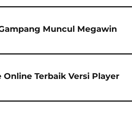
lot Gampang Muncul Megawin
Online Terbaik Versi Player