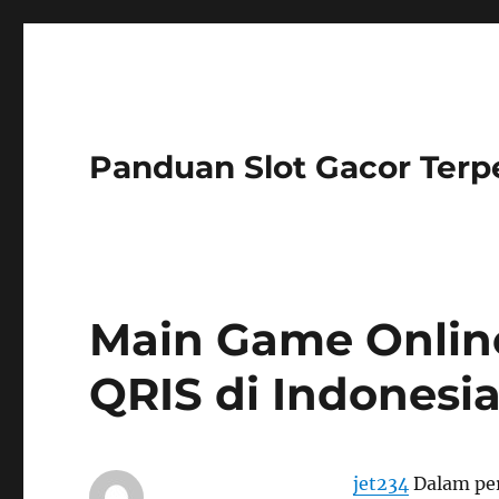
Panduan Slot Gacor Ter
Main Game Online
QRIS di Indonesi
jet234
Dalam per