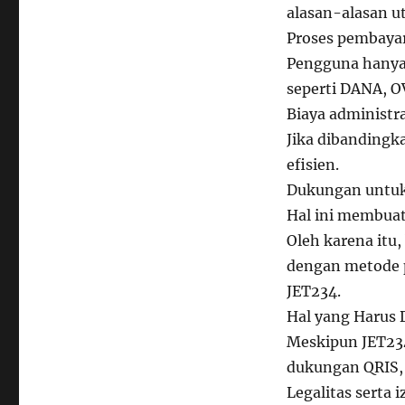
alasan-alasan u
Proses pembayar
Pengguna hanya
seperti DANA, O
Biaya administr
Jika dibandingk
efisien.
Dukungan untuk 
Hal ini membuat
Oleh karena itu
dengan metode 
JET234.
Hal yang Harus 
Meskipun JET234
dukungan QRIS,
Legalitas serta i