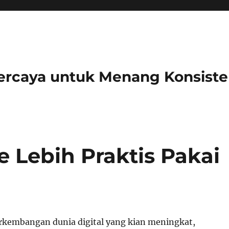
percaya untuk Menang Konsist
 Lebih Praktis Pakai
a
kembangan dunia digital yang kian meningkat,