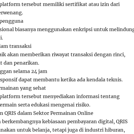
latform tersebut memiliki sertifikat atau izin dari
erwenang.
 pengguna
esional biasanya menggunakan enkripsi untuk melindun
i.
lam transaksi
aik akan memberikan riwayat transaksi dengan rinci,
t dan penarikan.
ggan selama 24 jam
sponsif dapat membantu ketika ada kendala teknis.
ermainan yang sehat
platform tersebut menyediakan informasi tentang
ermain serta edukasi mengenai risiko.
n QRIS dalam Sektor Permainan Online
 berkembangnya kebiasaan pembayaran digital, QRIS
nakan untuk belanja, tetapi juga di industri hiburan,