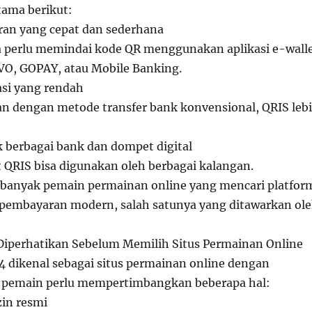
tama berikut:
an yang cepat dan sederhana
 perlu memindai kode QR menggunakan aplikasi e-wall
VO, GOPAY, atau Mobile Banking.
asi yang rendah
an dengan metode transfer bank konvensional, QRIS leb
berbagai bank dan dompet digital
 QRIS bisa digunakan oleh berbagai kalangan.
, banyak pemain permainan online yang mencari platfor
pembayaran modern, salah satunya yang ditawarkan ol
Diperhatikan Sebelum Memilih Situs Permainan Online
 dikenal sebagai situs permainan online dengan
 pemain perlu mempertimbangkan beberapa hal:
zin resmi