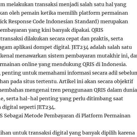
 melakukan transaksi menjadi salah satu hal yang
ikan oleh pemain ketika memilih platform permainan
uick Response Code Indonesian Standard) merupakan
 pembayaran yang kini banyak dipakai. QRIS
ansaksi dilakukan secara cepat dan praktis, serta
am aplikasi dompet digital. JET234 adalah salah satu
ikenal menawarkan sistem pembayaran mutakhir ini, da
ermainan online yang mendukung QRIS di Indonesia.
 penting untuk memahami informasi secara adil sebelu
an pada situs tertentu. Artikel ini akan secara objektif
 membahas mengenai tren penggunaan QRIS dalam dunia
e, serta hal-hal penting yang perlu ditimbang saat
 digital seperti JET234.
S Sebagai Metode Pembayaran di Platform Permainan
ihan untuk transaksi digital yang banyak dipilih karena