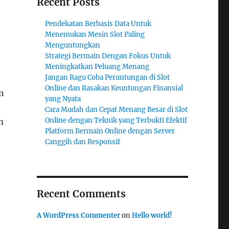
Recent Posts
Pendekatan Berbasis Data Untuk
Menemukan Mesin Slot Paling
Menguntungkan
Strategi Bermain Dengan Fokus Untuk
Meningkatkan Peluang Menang
Jangan Ragu Coba Peruntungan di Slot
Online dan Rasakan Keuntungan Finansial
n
yang Nyata
Cara Mudah dan Cepat Menang Besar di Slot
Online dengan Teknik yang Terbukti Efektif
m
Platform Bermain Online dengan Server
Canggih dan Responsif
Recent Comments
A WordPress Commenter
on
Hello world!