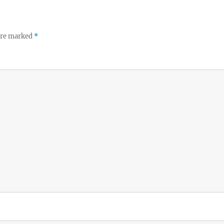
 are marked
*