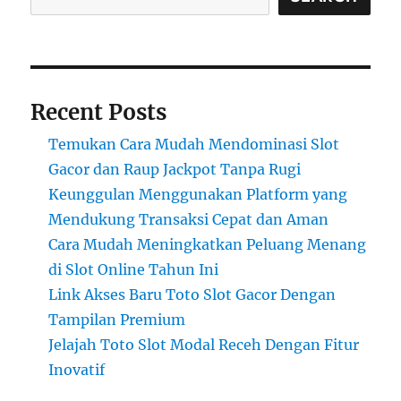
Recent Posts
Temukan Cara Mudah Mendominasi Slot
Gacor dan Raup Jackpot Tanpa Rugi
Keunggulan Menggunakan Platform yang
Mendukung Transaksi Cepat dan Aman
Cara Mudah Meningkatkan Peluang Menang
di Slot Online Tahun Ini
Link Akses Baru Toto Slot Gacor Dengan
Tampilan Premium
Jelajah Toto Slot Modal Receh Dengan Fitur
Inovatif