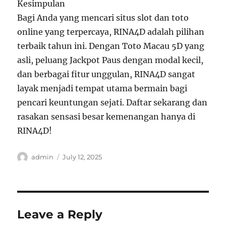
Kesimpulan
Bagi Anda yang mencari situs slot dan toto
online yang terpercaya, RINA4D adalah pilihan
terbaik tahun ini. Dengan Toto Macau 5D yang
asli, peluang Jackpot Paus dengan modal kecil,
dan berbagai fitur unggulan, RINA4D sangat
layak menjadi tempat utama bermain bagi
pencari keuntungan sejati. Daftar sekarang dan
rasakan sensasi besar kemenangan hanya di
RINA4D!
Author
Posted
admin
July 12, 2025
on
Leave a Reply