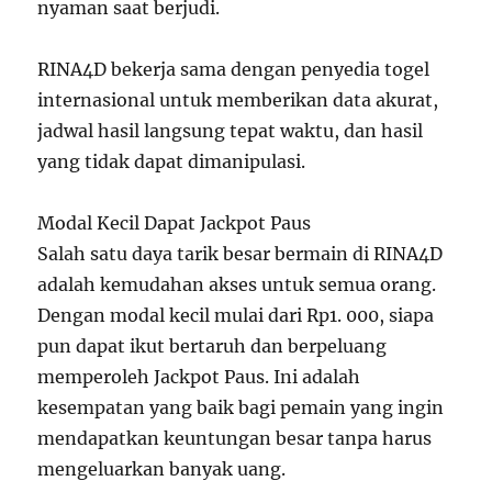
nyaman saat berjudi.
RINA4D bekerja sama dengan penyedia togel
internasional untuk memberikan data akurat,
jadwal hasil langsung tepat waktu, dan hasil
yang tidak dapat dimanipulasi.
Modal Kecil Dapat Jackpot Paus
Salah satu daya tarik besar bermain di RINA4D
adalah kemudahan akses untuk semua orang.
Dengan modal kecil mulai dari Rp1. 000, siapa
pun dapat ikut bertaruh dan berpeluang
memperoleh Jackpot Paus. Ini adalah
kesempatan yang baik bagi pemain yang ingin
mendapatkan keuntungan besar tanpa harus
mengeluarkan banyak uang.