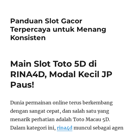
Panduan Slot Gacor
Terpercaya untuk Menang
Konsisten
Main Slot Toto 5D di
RINA4D, Modal Kecil JP
Paus!
Dunia permainan online terus berkembang
dengan sangat cepat, dan salah satu yang
menarik perhatian adalah Toto Macau 5D.
Dalam kategori ini,
rina4d
muncul sebagai agen