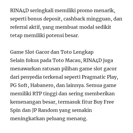
RINA4D seringkali memiliki promo menarik,
seperti bonus deposit, cashback mingguan, dan
referral aktif, yang membuat modal sedikit
tetap memiliki potensi besar.
Game Slot Gacor dan Toto Lengkap
Selain fokus pada Toto Macau, RINA4D juga
menawarkan ratusan pilihan game slot gacor
dari penyedia terkenal seperti Pragmatic Play,
PG Soft, Habanero, dan lainnya. Semua game
memiliki RTP tinggi dan sering memberikan
kemenangan besar, termasuk fitur Buy Free
Spin dan JP Random yang semakin
meningkatkan peluang menang.