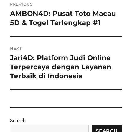
PREVIOUS
navigation
AMBON4D: Pusat Toto Macau
Previous
post:
5D & Togel Terlengkap #1
NEXT
Jari4D: Platform Judi Online
Next
post:
Terpercaya dengan Layanan
Terbaik di Indonesia
Search
SEARCH