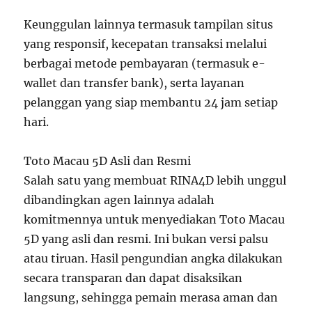
Keunggulan lainnya termasuk tampilan situs
yang responsif, kecepatan transaksi melalui
berbagai metode pembayaran (termasuk e-
wallet dan transfer bank), serta layanan
pelanggan yang siap membantu 24 jam setiap
hari.
Toto Macau 5D Asli dan Resmi
Salah satu yang membuat RINA4D lebih unggul
dibandingkan agen lainnya adalah
komitmennya untuk menyediakan Toto Macau
5D yang asli dan resmi. Ini bukan versi palsu
atau tiruan. Hasil pengundian angka dilakukan
secara transparan dan dapat disaksikan
langsung, sehingga pemain merasa aman dan