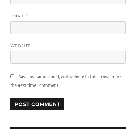
EMAIL
*
WEBSITE
Save my name, email, and website in this browser for
the next time I comment.
Post