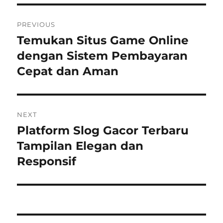
Post
PREVIOUS
navigation
Temukan Situs Game Online
Previous
post:
dengan Sistem Pembayaran
Cepat dan Aman
NEXT
Platform Slog Gacor Terbaru
Next
post:
Tampilan Elegan dan
Responsif