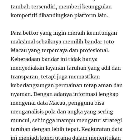
tambah tersendiri, memberi keunggulan
kompetitif dibandingkan platform lain.
Para bettor yang ingin meraih keuntungan
maksimal sebaiknya memilih bandar toto
Macau yang terpercaya dan profesional.
Keberadaan bandar ini tidak hanya
menyediakan layanan taruhan yang adil dan
transparan, tetapi juga memastikan
keberlangsungan permainan tetap aman dan
nyaman. Dengan adanya informasi lengkap
mengenai data Macau, pengguna bisa
menganalisis pola dan angka yang sering
muncul, sehingga mampu mengatur strategi
taruhan dengan lebih tepat. Keakuratan data
ini menjadi kunci utama dalam menentukan