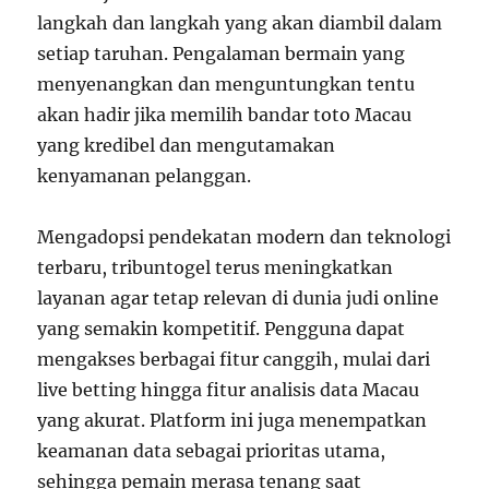
langkah dan langkah yang akan diambil dalam
setiap taruhan. Pengalaman bermain yang
menyenangkan dan menguntungkan tentu
akan hadir jika memilih bandar toto Macau
yang kredibel dan mengutamakan
kenyamanan pelanggan.
Mengadopsi pendekatan modern dan teknologi
terbaru, tribuntogel terus meningkatkan
layanan agar tetap relevan di dunia judi online
yang semakin kompetitif. Pengguna dapat
mengakses berbagai fitur canggih, mulai dari
live betting hingga fitur analisis data Macau
yang akurat. Platform ini juga menempatkan
keamanan data sebagai prioritas utama,
sehingga pemain merasa tenang saat