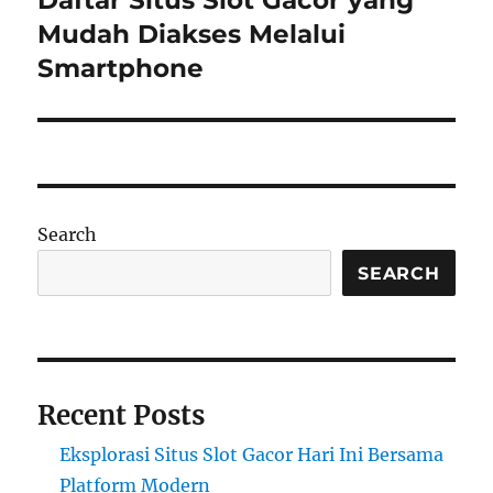
Daftar Situs Slot Gacor yang
post:
Mudah Diakses Melalui
Smartphone
Search
SEARCH
Recent Posts
Eksplorasi Situs Slot Gacor Hari Ini Bersama
Platform Modern