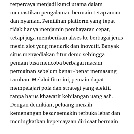
terpercaya menjadi kunci utama dalam
memastikan pengalaman bermain tetap aman
dan nyaman. Pemilihan platform yang tepat
tidak hanya menjamin pembayaran cepat,
tetapi juga memberikan akses ke berbagai jenis
mesin slot yang menarik dan inovatif. Banyak
situs menyediakan fitur demo sehingga
pemain bisa mencoba berbagai macam
permainan sebelum benar-benar memasang
taruhan. Melalui fitur ini, pemain dapat
mempelajari pola dan strategi yang efektif
tanpa harus khawatir kehilangan uang asli.
Dengan demikian, peluang meraih
kemenangan besar semakin terbuka lebar dan
meningkatkan kepercayaan diri saat bermain.