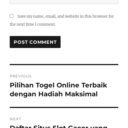
Save my name, email, and website in this browser for
the next time I comment.
Post
PREVIOUS
navigation
Pilihan Togel Online Terbaik
Previous
post:
dengan Hadiah Maksimal
NEXT
Next