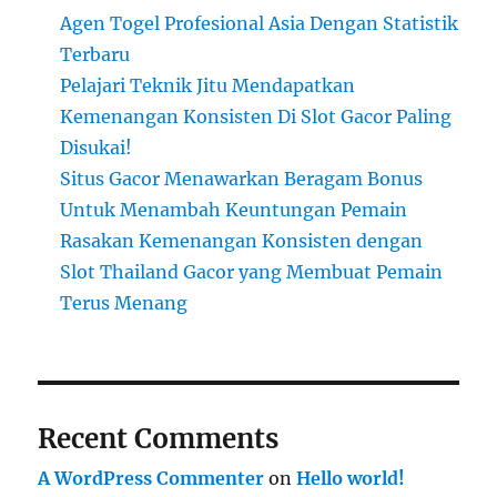
Agen Togel Profesional Asia Dengan Statistik
Terbaru
Pelajari Teknik Jitu Mendapatkan
Kemenangan Konsisten Di Slot Gacor Paling
Disukai!
Situs Gacor Menawarkan Beragam Bonus
Untuk Menambah Keuntungan Pemain
Rasakan Kemenangan Konsisten dengan
Slot Thailand Gacor yang Membuat Pemain
Terus Menang
Recent Comments
A WordPress Commenter
on
Hello world!