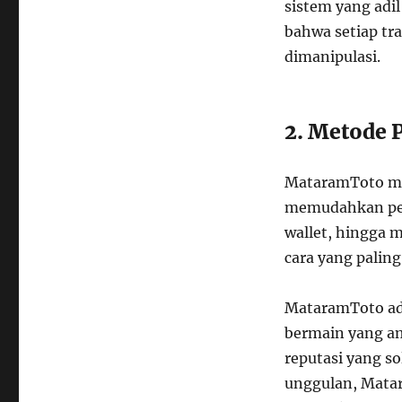
sistem yang adi
bahwa setiap tr
dimanipulasi.
2. Metode
MataramToto me
memudahkan pema
wallet, hingga 
cara yang palin
MataramToto ada
bermain yang a
reputasi yang so
unggulan, Matar