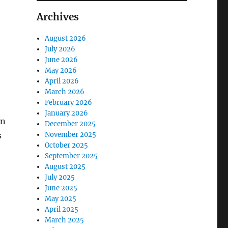
Archives
August 2026
July 2026
June 2026
May 2026
April 2026
March 2026
February 2026
January 2026
an
December 2025
s
November 2025
October 2025
September 2025
August 2025
July 2025
June 2025
May 2025
April 2025
March 2025