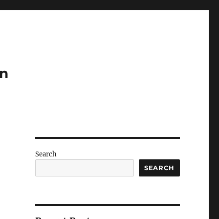
en
Search
SEARCH