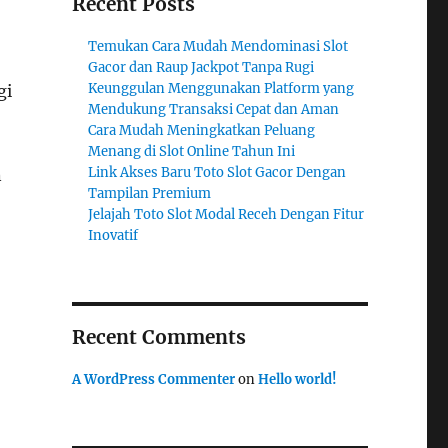
Recent Posts
Temukan Cara Mudah Mendominasi Slot
Gacor dan Raup Jackpot Tanpa Rugi
Keunggulan Menggunakan Platform yang
gi
Mendukung Transaksi Cepat dan Aman
Cara Mudah Meningkatkan Peluang
Menang di Slot Online Tahun Ini
Link Akses Baru Toto Slot Gacor Dengan
n
Tampilan Premium
Jelajah Toto Slot Modal Receh Dengan Fitur
Inovatif
Recent Comments
A WordPress Commenter
on
Hello world!