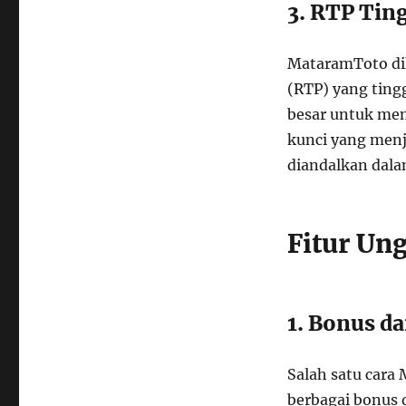
3. RTP Tin
MataramToto di
(RTP) yang tingg
besar untuk mem
kunci yang menj
diandalkan dal
Fitur Un
1. Bonus 
Salah satu cara
berbagai bonus 