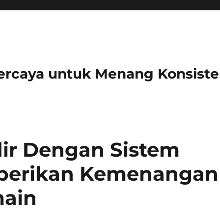
percaya untuk Menang Konsist
ir Dengan Sistem
mberikan Kemenangan
main