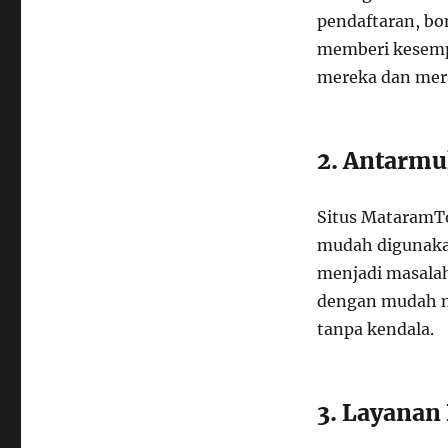
pendaftaran, bo
memberi kesemp
mereka dan mer
2. Antarm
Situs MataramT
mudah digunakan
menjadi masala
dengan mudah m
tanpa kendala.
3. Layanan