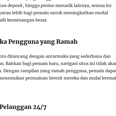
nus deposit, hingga promo menarik lainnya, semua ini
atan lebih bagi pemain untuk meningkatkan modal
aih kemenangan besar.
uka Pengguna yang Ramah
oto dirancang dengan antarmuka yang sederhana dan
. Bahkan bagi pemain baru, navigasi situs ini tidak aka
h. Dengan tampilan yang ramah pengguna, pemain dapa
enemukan permainan favorit mereka dan mulai berma
 Pelanggan 24/7