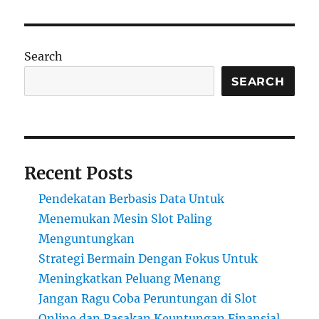
Search
SEARCH
Recent Posts
Pendekatan Berbasis Data Untuk
Menemukan Mesin Slot Paling
Menguntungkan
Strategi Bermain Dengan Fokus Untuk
Meningkatkan Peluang Menang
Jangan Ragu Coba Peruntungan di Slot
Online dan Rasakan Keuntungan Finansial