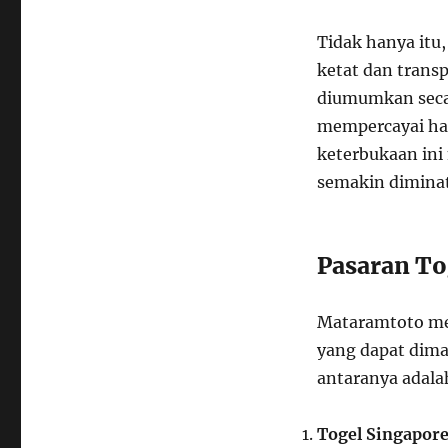
Tidak hanya itu
ketat dan transpa
diumumkan secar
mempercayai has
keterbukaan in
semakin diminati
Pasaran To
Mataramtoto men
yang dapat dima
antaranya adala
Togel Singapore