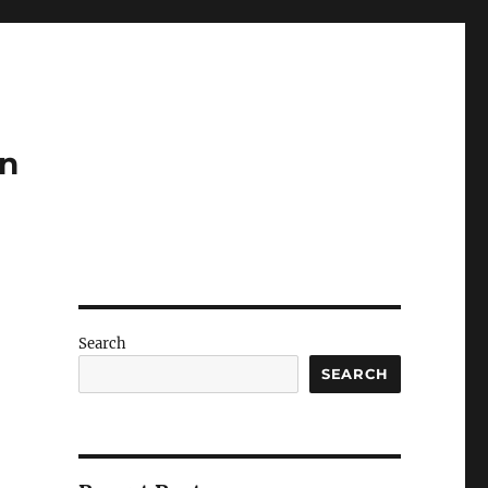
en
Search
SEARCH