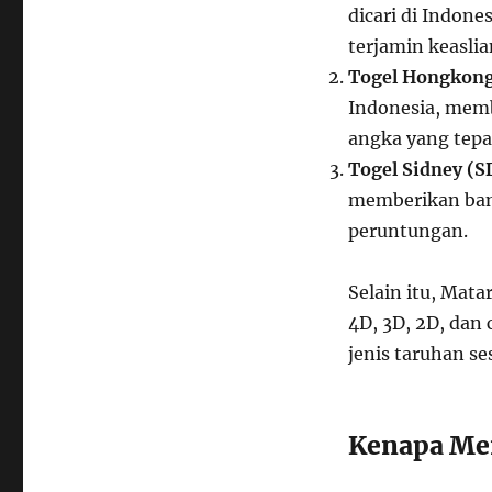
dicari di Indone
terjamin keaslia
Togel Hongkong
Indonesia, mem
angka yang tepa
Togel Sidney (S
memberikan ban
peruntungan.
Selain itu, Mat
4D, 3D, 2D, da
jenis taruhan s
Kenapa Me