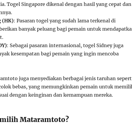
sia. Togel Singapore dikenal dengan hasil yang cepat dan
nnya.
 (HK)
: Pasaran togel yang sudah lama terkenal di
berikan banyak peluang bagi pemain untuk mendapatk
t.
DY)
: Sebagai pasaran internasional, togel Sidney juga
yak kesempatan bagi pemain yang ingin mencoba
aramtoto juga menyediakan berbagai jenis taruhan sepert
n colok bebas, yang memungkinkan pemain untuk memili
esuai dengan keinginan dan kemampuan mereka.
milih Mataramtoto?