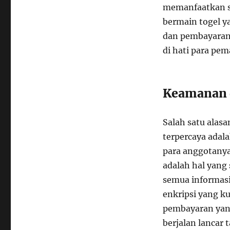
memanfaatkan s
bermain togel y
dan pembayaran
di hati para pem
Keamanan 
Salah satu alas
terpercaya adal
para anggotanya
adalah hal yan
semua informasi
enkripsi yang k
pembayaran yang
berjalan lancar