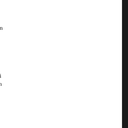
an
i
h