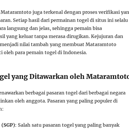
, Mataramtoto juga terkenal dengan proses verifikasi ya
ran. Setiap hasil dari permainan togel di situs ini selalu
a langsung dan jelas, sehingga pemain bisa
il yang keluar tanpa merasa dirugikan. Kejujuran dan
i menjadi nilai tambah yang membuat Mataramtoto
 oleh para pemain togel di Indonesia.
gel yang Ditawarkan oleh Mataramtot
awarkan berbagai pasaran togel dari berbagai negara
inkan oleh anggota. Pasaran yang paling populer di
h:
 (SGP)
: Salah satu pasaran togel yang paling banyak