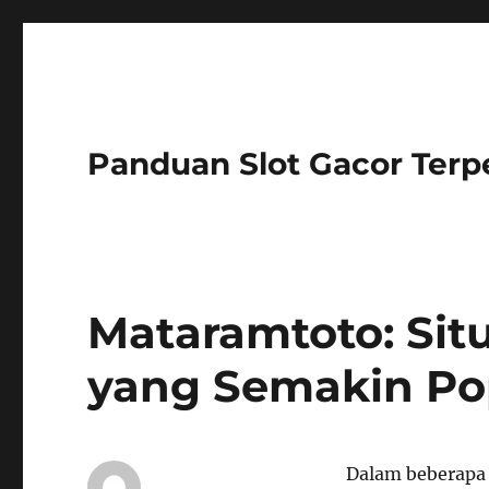
Panduan Slot Gacor Ter
Mataramtoto: Sit
yang Semakin Pop
Dalam beberapa 