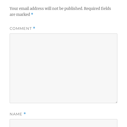
Your email address will not be published.
Required fields
are marked
*
COMMENT
*
NAME
*