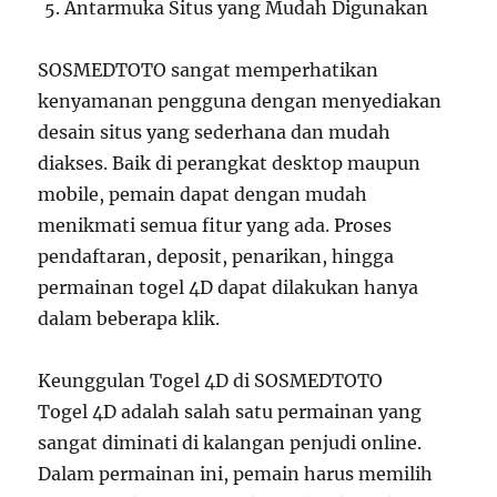
Antarmuka Situs yang Mudah Digunakan
SOSMEDTOTO sangat memperhatikan
kenyamanan pengguna dengan menyediakan
desain situs yang sederhana dan mudah
diakses. Baik di perangkat desktop maupun
mobile, pemain dapat dengan mudah
menikmati semua fitur yang ada. Proses
pendaftaran, deposit, penarikan, hingga
permainan togel 4D dapat dilakukan hanya
dalam beberapa klik.
Keunggulan Togel 4D di SOSMEDTOTO
Togel 4D adalah salah satu permainan yang
sangat diminati di kalangan penjudi online.
Dalam permainan ini, pemain harus memilih