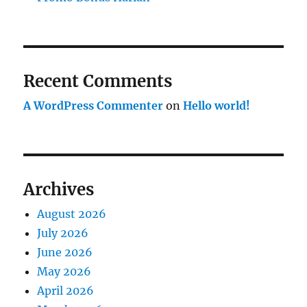
Recent Comments
A WordPress Commenter
on
Hello world!
Archives
August 2026
July 2026
June 2026
May 2026
April 2026