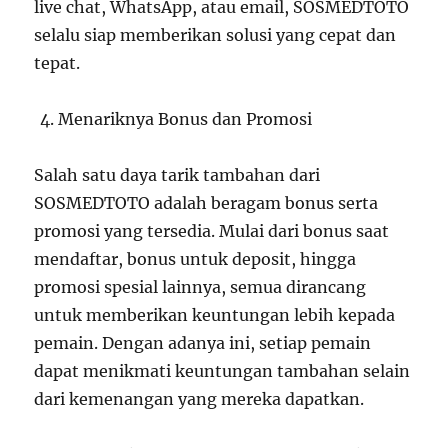
live chat, WhatsApp, atau email, SOSMEDTOTO
selalu siap memberikan solusi yang cepat dan
tepat.
Menariknya Bonus dan Promosi
Salah satu daya tarik tambahan dari
SOSMEDTOTO adalah beragam bonus serta
promosi yang tersedia. Mulai dari bonus saat
mendaftar, bonus untuk deposit, hingga
promosi spesial lainnya, semua dirancang
untuk memberikan keuntungan lebih kepada
pemain. Dengan adanya ini, setiap pemain
dapat menikmati keuntungan tambahan selain
dari kemenangan yang mereka dapatkan.