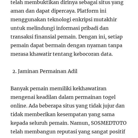
telah membuktikan dirinya sebagai situs yang
aman dan dapat dipercaya. Platform ini
menggunakan teknologi enkripsi mutakhir
untuk melindungi informasi pribadi dan
transaksi finansial pemain. Dengan ini, setiap
pemain dapat bermain dengan nyaman tanpa
merasa khawatir tentang kebocoran data.
Jaminan Permainan Adil
Banyak pemain memiliki kekhawatiran
mengenai keadilan dalam permainan togel
online. Ada beberapa situs yang tidak jujur dan
tidak memberikan kesempatan yang sama
kepada seluruh pemain. Namun, SOSMEDTOTO
telah membangun reputasi yang sangat positif