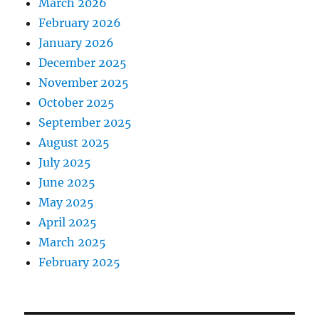
March 2026
February 2026
January 2026
December 2025
November 2025
October 2025
September 2025
August 2025
July 2025
June 2025
May 2025
April 2025
March 2025
February 2025