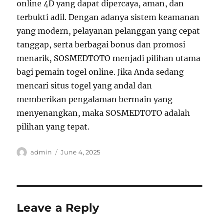
online 4D yang dapat dipercaya, aman, dan
terbukti adil. Dengan adanya sistem keamanan
yang modern, pelayanan pelanggan yang cepat
tanggap, serta berbagai bonus dan promosi
menarik, SOSMEDTOTO menjadi pilihan utama
bagi pemain togel online. Jika Anda sedang
mencari situs togel yang andal dan
memberikan pengalaman bermain yang
menyenangkan, maka SOSMEDTOTO adalah
pilihan yang tepat.
Author
Posted
admin
June 4, 2025
on
Leave a Reply