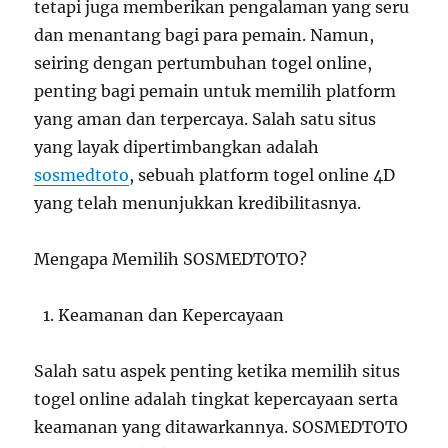
tetapi juga memberikan pengalaman yang seru
dan menantang bagi para pemain. Namun,
seiring dengan pertumbuhan togel online,
penting bagi pemain untuk memilih platform
yang aman dan terpercaya. Salah satu situs
yang layak dipertimbangkan adalah
sosmedtoto
, sebuah platform togel online 4D
yang telah menunjukkan kredibilitasnya.
Mengapa Memilih SOSMEDTOTO?
Keamanan dan Kepercayaan
Salah satu aspek penting ketika memilih situs
togel online adalah tingkat kepercayaan serta
keamanan yang ditawarkannya. SOSMEDTOTO