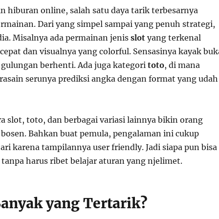
 hiburan online, salah satu daya tarik terbesarnya
ermainan. Dari yang simpel sampai yang penuh strategi,
ia. Misalnya ada permainan jenis
slot
yang terkenal
cepat dan visualnya yang colorful. Sensasinya kayak buk
i gulungan berhenti. Ada juga kategori
toto
, di mana
rasain serunya prediksi angka dengan format yang udah
 slot, toto, dan berbagai variasi lainnya bikin orang
bosen. Bahkan buat pemula, pengalaman ini cukup
ri karena tampilannya user friendly. Jadi siapa pun bisa
tanpa harus ribet belajar aturan yang njelimet.
anyak yang Tertarik?