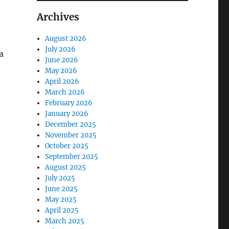
Archives
August 2026
July 2026
a
June 2026
May 2026
April 2026
March 2026
February 2026
January 2026
December 2025
November 2025
October 2025
September 2025
August 2025
July 2025
June 2025
May 2025
April 2025
March 2025