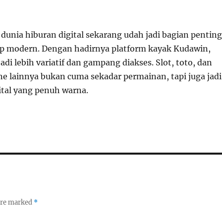
dunia hiburan digital sekarang udah jadi bagian penting
p modern. Dengan hadirnya platform kayak Kudawin,
jadi lebih variatif dan gampang diakses. Slot, toto, dan
ne lainnya bukan cuma sekadar permainan, tapi juga jadi
tal yang penuh warna.
 are marked
*