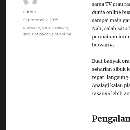
sama TV atau ra
Author
admin
dunia online bua
Posted
September 2, 2025
sampai main gam
on
Tags
kudawin
,
situs kudawin
,
Nah, salah satu
slot
,
slot gacor
,
slot online
permainan intera
berwarna.
Buat banyak oran
seharian sibuk k
tepat, langsung
Apalagi kalau p
rasanya lebih am
Pengala