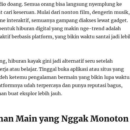
dio doang. Semua orang bisa langsung nyemplung ke
t cari keseruan. Mulai dari nonton film, dengerin musik,
e interaktif, semuanya gampang diakses lewat gadget.
 bentuk hiburan digital yang makin nge-trend adalah
ktif berbasis platform, yang bikin waktu santai jadi lebi
g, hiburan kayak gini jadi alternatif seru setelah
erja atau belajar. Tinggal buka aplikasi atau situs yang
 deh ketemu pengalaman bermain yang bikin lupa waktu
latformnya udah terpercaya dan punya reputasi bagus,
an buat eksplor lebih jauh.
man Main yang Nggak Monoton