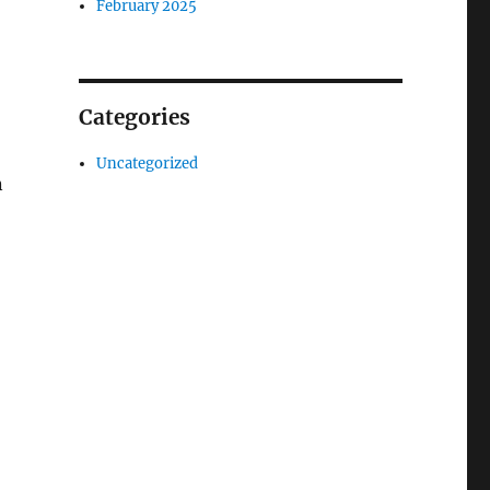
February 2025
Categories
Uncategorized
n