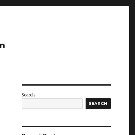
en
Search
SEARCH