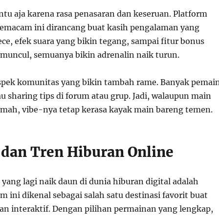
ntu aja karena rasa penasaran dan keseruan. Platform
 semacam ini dirancang buat kasih pengalaman yang
kece, efek suara yang bikin tegang, sampai fitur bonus
uncul, semuanya bikin adrenalin naik turun.
 aspek komunitas yang bikin tambah rame. Banyak pemai
u sharing tips di forum atau grup. Jadi, walaupun main
rumah, vibe-nya tetap kerasa kayak main bareng temen.
dan Tren Hiburan Online
yang lagi naik daun di dunia hiburan digital adalah
rm ini dikenal sebagai salah satu destinasi favorit buat
an interaktif. Dengan pilihan permainan yang lengkap,