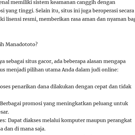
enal memiliki sistem keamanan canggih dengan
i yang tinggi. Selain itu, situs ini juga beroperasi secara
iki lisensi resmi, memberikan rasa aman dan nyaman ba
ih Manadototo?
ya sebagai situs gacor, ada beberapa alasan mengapa
s menjadi pilihan utama Anda dalam judi online:
roses penarikan dana dilakukan dengan cepat dan tidak
 Berbagai promosi yang meningkatkan peluang untuk
sar.
s: Dapat diakses melalui komputer maupun perangkat
ja dan di mana saja.