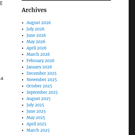
g
Archives
August 2026
July 2026
June 2026
May 2026
April 2026
March 2026
February 2026
January 2026
December 2025
na
November 2025
October 2025
September 2025
August 2025
July 2025
June 2025
May 2025
April 2025
March 2025