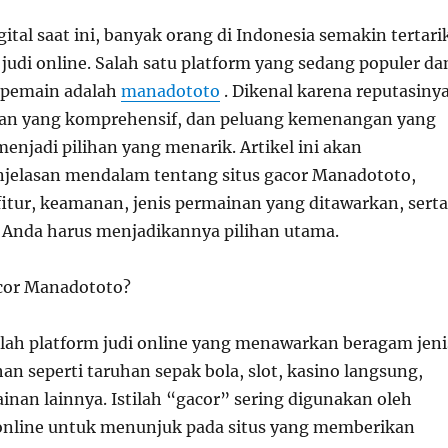
tal saat ini, banyak orang di Indonesia semakin tertari
judi online. Salah satu platform yang sedang populer da
a pemain adalah
manadototo
. Dikenal karena reputasiny
nan yang komprehensif, dan peluang kemenangan yang
 menjadi pilihan yang menarik. Artikel ini akan
jelasan mendalam tentang situs gacor Manadototo,
fitur, keamanan, jenis permainan yang ditawarkan, serta
Anda harus menjadikannya pilihan utama.
acor Manadototo?
ah platform judi online yang menawarkan beragam jeni
n seperti taruhan sepak bola, slot, kasino langsung,
inan lainnya. Istilah “gacor” sering digunakan oleh
online untuk menunjuk pada situs yang memberikan