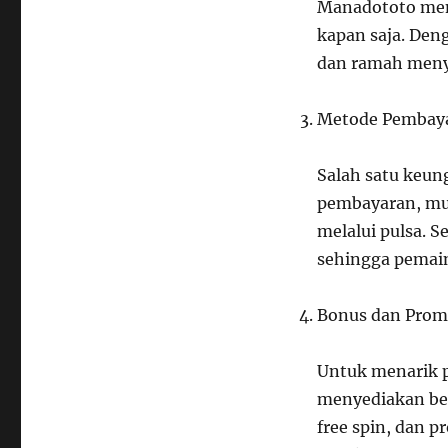
Manadototo men
kapan saja. Den
dan ramah menye
Metode Pembay
Salah satu keun
pembayaran, mul
melalui pulsa. 
sehingga pemain
Bonus dan Prom
Untuk menarik 
menyediakan ber
free spin, dan 