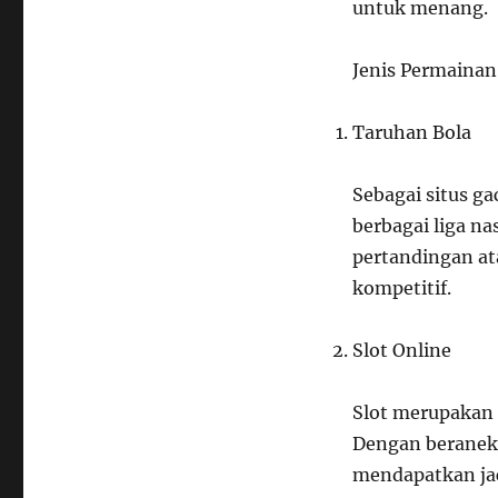
untuk menang.
Jenis Permainan
Taruhan Bola
Sebagai situs g
berbagai liga na
pertandingan at
kompetitif.
Slot Online
Slot merupakan s
Dengan beraneka
mendapatkan jac