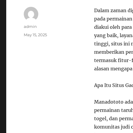
Dalam zaman digi
pada permainan 
Author
admin
diakui oleh par
Posted
May 15, 2025
yang baik, laya
on
tinggi, situs ini
memberikan pen
termasuk fitur-
alasan mengapa 
Apa Itu Situs G
Manadototo adal
permainan taruha
togel, dan perma
komunitas judi 