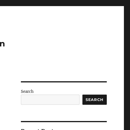
en
Search
SEARCH