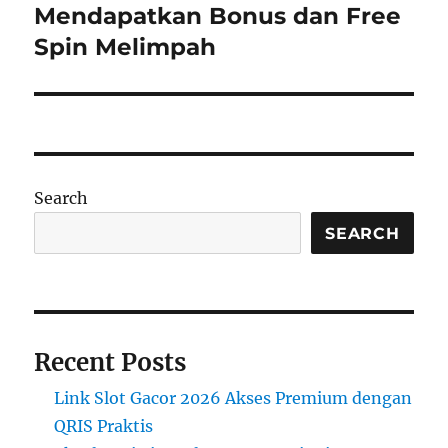
Mendapatkan Bonus dan Free
Spin Melimpah
Search
SEARCH
Recent Posts
Link Slot Gacor 2026 Akses Premium dengan
QRIS Praktis