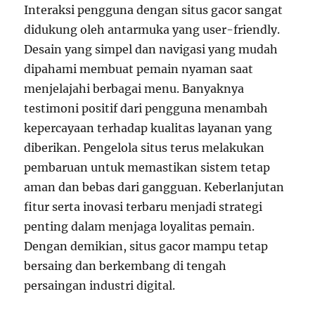
Interaksi pengguna dengan situs gacor sangat
didukung oleh antarmuka yang user-friendly.
Desain yang simpel dan navigasi yang mudah
dipahami membuat pemain nyaman saat
menjelajahi berbagai menu. Banyaknya
testimoni positif dari pengguna menambah
kepercayaan terhadap kualitas layanan yang
diberikan. Pengelola situs terus melakukan
pembaruan untuk memastikan sistem tetap
aman dan bebas dari gangguan. Keberlanjutan
fitur serta inovasi terbaru menjadi strategi
penting dalam menjaga loyalitas pemain.
Dengan demikian, situs gacor mampu tetap
bersaing dan berkembang di tengah
persaingan industri digital.