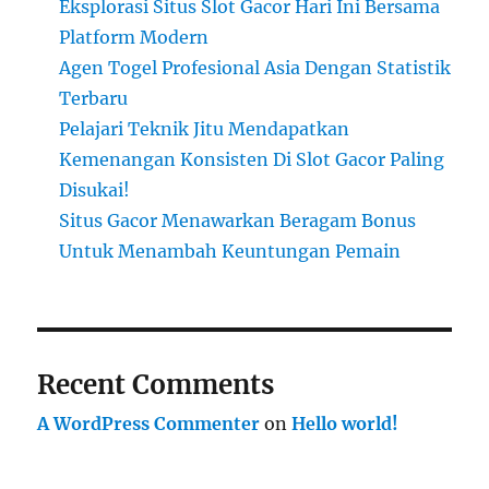
Eksplorasi Situs Slot Gacor Hari Ini Bersama
Platform Modern
Agen Togel Profesional Asia Dengan Statistik
Terbaru
Pelajari Teknik Jitu Mendapatkan
Kemenangan Konsisten Di Slot Gacor Paling
Disukai!
Situs Gacor Menawarkan Beragam Bonus
Untuk Menambah Keuntungan Pemain
Recent Comments
A WordPress Commenter
on
Hello world!