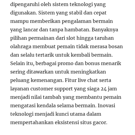
dipengaruhi oleh sistem teknologi yang
digunakan. Sistem yang stabil dan cepat
mampu memberikan pengalaman bermain
yang lancar dan tanpa hambatan. Banyaknya
pilihan permainan dari slot hingga taruhan
olahraga membuat pemain tidak merasa bosan
dan selalu tertarik untuk kembali bermain.
Selain itu, berbagai promo dan bonus menarik
sering ditawarkan untuk meningkatkan
peluang kemenangan. Fitur live chat serta
layanan customer support yang siaga 24 jam
menjadi nilai tambah yang membantu pemain
mengatasi kendala selama bermain. Inovasi
teknologi menjadi kunci utama dalam
mempertahankan eksistensi situs gacor.