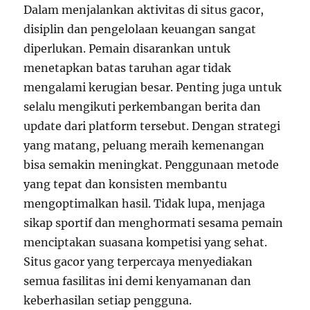
Dalam menjalankan aktivitas di situs gacor,
disiplin dan pengelolaan keuangan sangat
diperlukan. Pemain disarankan untuk
menetapkan batas taruhan agar tidak
mengalami kerugian besar. Penting juga untuk
selalu mengikuti perkembangan berita dan
update dari platform tersebut. Dengan strategi
yang matang, peluang meraih kemenangan
bisa semakin meningkat. Penggunaan metode
yang tepat dan konsisten membantu
mengoptimalkan hasil. Tidak lupa, menjaga
sikap sportif dan menghormati sesama pemain
menciptakan suasana kompetisi yang sehat.
Situs gacor yang terpercaya menyediakan
semua fasilitas ini demi kenyamanan dan
keberhasilan setiap pengguna.