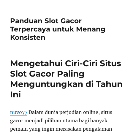
Panduan Slot Gacor
Terpercaya untuk Menang
Konsisten
Mengetahui Ciri-Ciri Situs
Slot Gacor Paling
Menguntungkan di Tahun
Ini
nuvo77
Dalam dunia perjudian online, situs
gacor menjadi pilihan utama bagi banyak
pemain yang ingin merasakan pengalaman