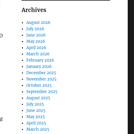
k
Archives
August 2026
July 2026
4D
June 2026
May 2026
April 2026
March 2026
February 2026
January 2026
December 2025
November 2025
October 2025
September 2025
August 2025
July 2025
June 2025
May 2025
if
April 2025
March 2025