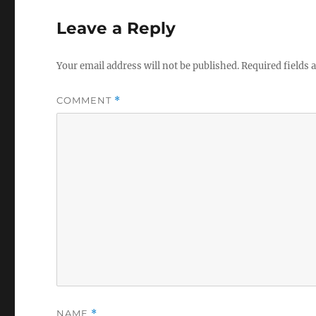
Leave a Reply
Your email address will not be published.
Required fields
COMMENT
*
NAME
*