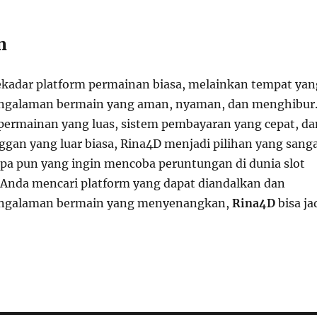
n
kadar platform permainan biasa, melainkan tempat yan
galaman bermain yang aman, nyaman, dan menghibur
permainan yang luas, sistem pembayaran yang cepat, da
gan yang luar biasa, Rina4D menjadi pilihan yang sang
apa pun yang ingin mencoba peruntungan di dunia slot
ka Anda mencari platform yang dapat diandalkan dan
ngalaman bermain yang menyenangkan,
Rina4D
bisa ja