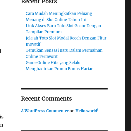
Recent Posts
Cara Mudah Meningkatkan Peluang
Menang di Slot Online Tahun Ini
Link Akses Baru Toto Slot Gacor Dengan
Tampilan Premium
Jelajah Toto Slot Modal Receh Dengan Fitur
Inovatif
Temukan Sensasi Baru Dalam Permainan
l
Online Terfavorit
Game Online Hits yang Selalu
Menghadirkan Promo Bonus Harian
Recent Comments
A WordPress Commenter
on
Hello world!
is
rm