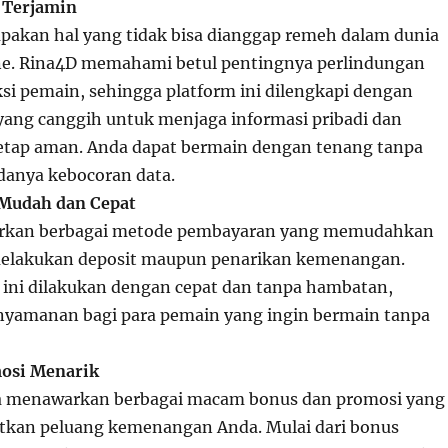
 Terjamin
akan hal yang tidak bisa dianggap remeh dalam dunia
ne. Rina4D memahami betul pentingnya perlindungan
ksi pemain, sehingga platform ini dilengkapi dengan
 yang canggih untuk menjaga informasi pribadi dan
tetap aman. Anda dapat bermain dengan tenang tanpa
danya kebocoran data.
 Mudah dan Cepat
rkan berbagai metode pembayaran yang memudahkan
elakukan deposit maupun penarikan kemenangan.
i ini dilakukan dengan cepat dan tanpa hambatan,
yamanan bagi para pemain yang ingin bermain tanpa
osi Menarik
ga menawarkan berbagai macam bonus dan promosi yang
tkan peluang kemenangan Anda. Mulai dari bonus