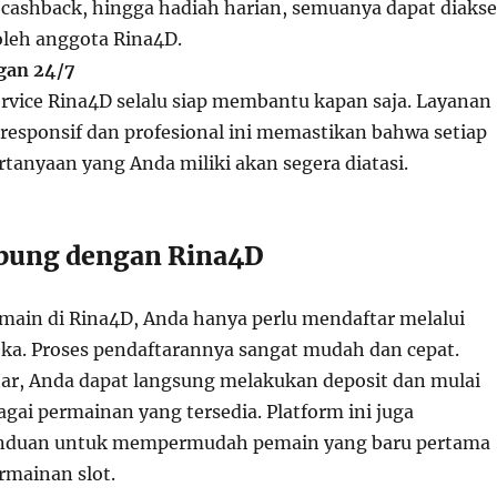
 cashback, hingga hadiah harian, semuanya dapat diakse
leh anggota Rina4D.
gan 24/7
rvice Rina4D selalu siap membantu kapan saja. Layanan
responsif dan profesional ini memastikan bahwa setiap
tanyaan yang Anda miliki akan segera diatasi.
abung dengan Rina4D
main di Rina4D, Anda hanya perlu mendaftar melalui
eka. Proses pendaftarannya sangat mudah dan cepat.
ar, Anda dapat langsung melakukan deposit dan mulai
gai permainan yang tersedia. Platform ini juga
nduan untuk mempermudah pemain yang baru pertama
rmainan slot.