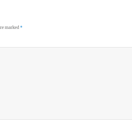
 are marked
*