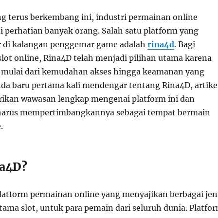
ang terus berkembang ini, industri permainan online
 perhatian banyak orang. Salah satu platform yang
r di kalangan penggemar game adalah
rina4d
. Bagi
lot online, Rina4D telah menjadi pilihan utama karena
, mulai dari kemudahan akses hingga keamanan yang
Anda baru pertama kali mendengar tentang Rina4D, artike
ikan wawasan lengkap mengenai platform ini dan
arus mempertimbangkannya sebagai tempat bermain
.
na4D?
latform permainan online yang menyajikan berbagai jen
tama slot, untuk para pemain dari seluruh dunia. Platfo