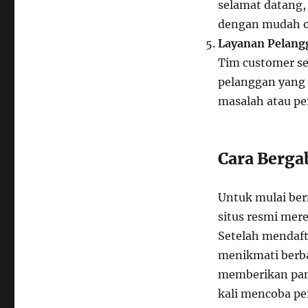
selamat datang,
dengan mudah o
Layanan Pelang
Tim customer se
pelanggan yang 
masalah atau per
Cara Berg
Untuk mulai ber
situs resmi mer
Setelah mendaft
menikmati berba
memberikan pa
kali mencoba pe