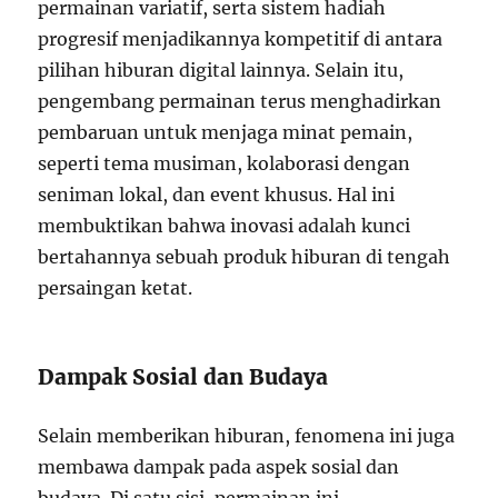
permainan variatif, serta sistem hadiah
progresif menjadikannya kompetitif di antara
pilihan hiburan digital lainnya. Selain itu,
pengembang permainan terus menghadirkan
pembaruan untuk menjaga minat pemain,
seperti tema musiman, kolaborasi dengan
seniman lokal, dan event khusus. Hal ini
membuktikan bahwa inovasi adalah kunci
bertahannya sebuah produk hiburan di tengah
persaingan ketat.
Dampak Sosial dan Budaya
Selain memberikan hiburan, fenomena ini juga
membawa dampak pada aspek sosial dan