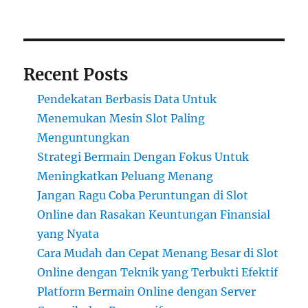
Recent Posts
Pendekatan Berbasis Data Untuk
Menemukan Mesin Slot Paling
Menguntungkan
Strategi Bermain Dengan Fokus Untuk
Meningkatkan Peluang Menang
Jangan Ragu Coba Peruntungan di Slot
Online dan Rasakan Keuntungan Finansial
yang Nyata
Cara Mudah dan Cepat Menang Besar di Slot
Online dengan Teknik yang Terbukti Efektif
Platform Bermain Online dengan Server