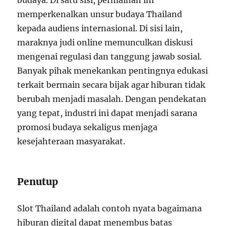
budaya. Di satu sisi, permainan ini
memperkenalkan unsur budaya Thailand
kepada audiens internasional. Di sisi lain,
maraknya judi online memunculkan diskusi
mengenai regulasi dan tanggung jawab sosial.
Banyak pihak menekankan pentingnya edukasi
terkait bermain secara bijak agar hiburan tidak
berubah menjadi masalah. Dengan pendekatan
yang tepat, industri ini dapat menjadi sarana
promosi budaya sekaligus menjaga
kesejahteraan masyarakat.
Penutup
Slot Thailand adalah contoh nyata bagaimana
hiburan digital dapat menembus batas