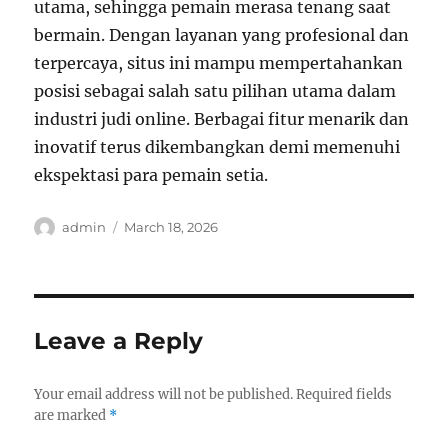
utama, sehingga pemain merasa tenang saat
bermain. Dengan layanan yang profesional dan
terpercaya, situs ini mampu mempertahankan
posisi sebagai salah satu pilihan utama dalam
industri judi online. Berbagai fitur menarik dan
inovatif terus dikembangkan demi memenuhi
ekspektasi para pemain setia.
Author
Posted
admin
March 18, 2026
on
Leave a Reply
Your email address will not be published.
Required fields
are marked
*