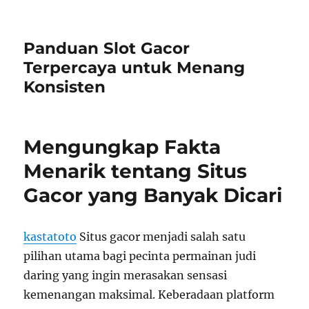
Panduan Slot Gacor
Terpercaya untuk Menang
Konsisten
Mengungkap Fakta
Menarik tentang Situs
Gacor yang Banyak Dicari
kastatoto
Situs gacor menjadi salah satu
pilihan utama bagi pecinta permainan judi
daring yang ingin merasakan sensasi
kemenangan maksimal. Keberadaan platform