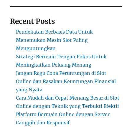
Recent Posts
Pendekatan Berbasis Data Untuk
Menemukan Mesin Slot Paling
Menguntungkan
Strategi Bermain Dengan Fokus Untuk
Meningkatkan Peluang Menang
Jangan Ragu Coba Peruntungan di Slot
Online dan Rasakan Keuntungan Finansial
yang Nyata
Cara Mudah dan Cepat Menang Besar di Slot
Online dengan Teknik yang Terbukti Efektif
Platform Bermain Online dengan Server
Canggih dan Responsif