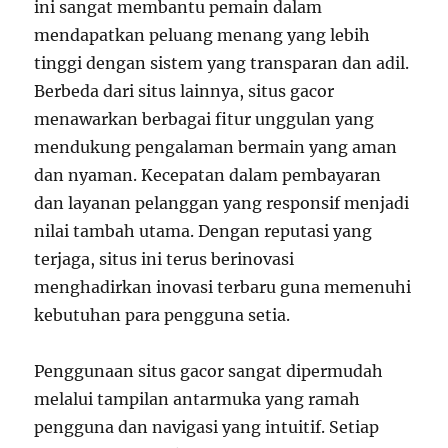
ini sangat membantu pemain dalam
mendapatkan peluang menang yang lebih
tinggi dengan sistem yang transparan dan adil.
Berbeda dari situs lainnya, situs gacor
menawarkan berbagai fitur unggulan yang
mendukung pengalaman bermain yang aman
dan nyaman. Kecepatan dalam pembayaran
dan layanan pelanggan yang responsif menjadi
nilai tambah utama. Dengan reputasi yang
terjaga, situs ini terus berinovasi
menghadirkan inovasi terbaru guna memenuhi
kebutuhan para pengguna setia.
Penggunaan situs gacor sangat dipermudah
melalui tampilan antarmuka yang ramah
pengguna dan navigasi yang intuitif. Setiap