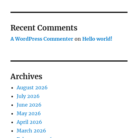
Recent Comments
A WordPress Commenter
on
Hello world!
Archives
August 2026
July 2026
June 2026
May 2026
April 2026
March 2026