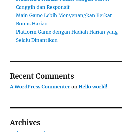
Canggih dan Responsif
Main Game Lebih Menyenangkan Berkat
Bonus Harian
Platform Game dengan Hadiah Harian yang
Selalu Dinantikan
Recent Comments
A WordPress Commenter
on
Hello world!
Archives