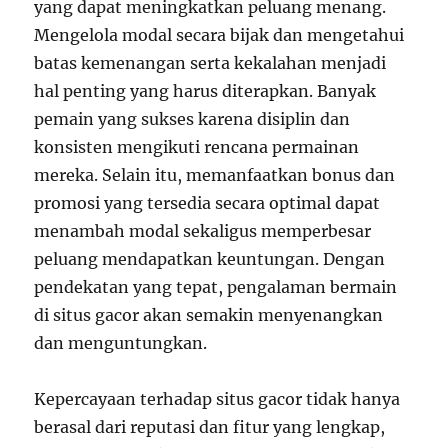
yang dapat meningkatkan peluang menang.
Mengelola modal secara bijak dan mengetahui
batas kemenangan serta kekalahan menjadi
hal penting yang harus diterapkan. Banyak
pemain yang sukses karena disiplin dan
konsisten mengikuti rencana permainan
mereka. Selain itu, memanfaatkan bonus dan
promosi yang tersedia secara optimal dapat
menambah modal sekaligus memperbesar
peluang mendapatkan keuntungan. Dengan
pendekatan yang tepat, pengalaman bermain
di situs gacor akan semakin menyenangkan
dan menguntungkan.
Kepercayaan terhadap situs gacor tidak hanya
berasal dari reputasi dan fitur yang lengkap,