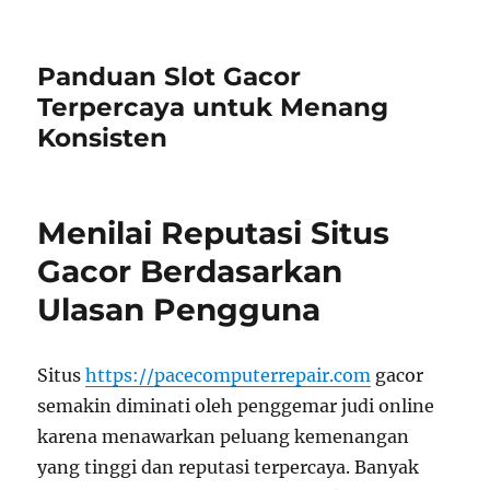
Panduan Slot Gacor
Terpercaya untuk Menang
Konsisten
Menilai Reputasi Situs
Gacor Berdasarkan
Ulasan Pengguna
Situs
https://pacecomputerrepair.com
gacor
semakin diminati oleh penggemar judi online
karena menawarkan peluang kemenangan
yang tinggi dan reputasi terpercaya. Banyak