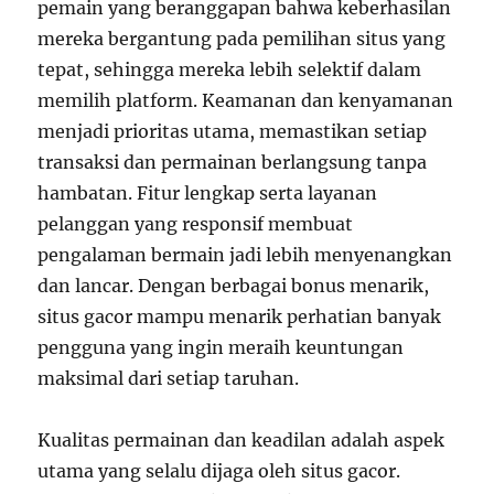
pemain yang beranggapan bahwa keberhasilan
mereka bergantung pada pemilihan situs yang
tepat, sehingga mereka lebih selektif dalam
memilih platform. Keamanan dan kenyamanan
menjadi prioritas utama, memastikan setiap
transaksi dan permainan berlangsung tanpa
hambatan. Fitur lengkap serta layanan
pelanggan yang responsif membuat
pengalaman bermain jadi lebih menyenangkan
dan lancar. Dengan berbagai bonus menarik,
situs gacor mampu menarik perhatian banyak
pengguna yang ingin meraih keuntungan
maksimal dari setiap taruhan.
Kualitas permainan dan keadilan adalah aspek
utama yang selalu dijaga oleh situs gacor.