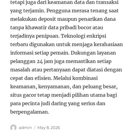
tetapi juga dari keamanan data dan transaksi
yang terjamin. Pengguna merasa tenang saat
melakukan deposit maupun penarikan dana
tanpa khawatir data pribadi bocor atau
terjadinya penipuan. Teknologi enkripsi
terbaru digunakan untuk menjaga kerahasiaan
informasi setiap pemain. Dukungan layanan
pelanggan 24 jam juga memastikan setiap
masalah atau pertanyaan dapat diatasi dengan
cepat dan efisien. Melalui kombinasi
keamanan, kenyamanan, dan peluang besar,
situs gacor tetap menjadi pilihan utama bagi
para pecinta judi daring yang serius dan
berpengalaman.
Author
Posted
admin
May 8, 2026
on