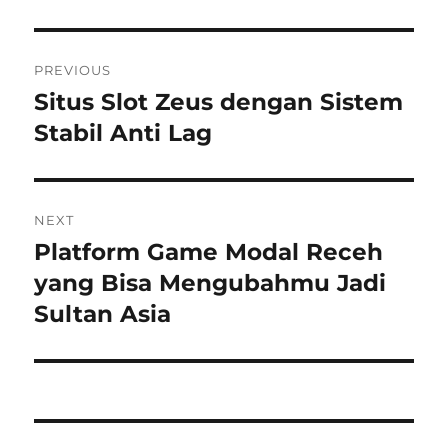
Post
PREVIOUS
navigation
Situs Slot Zeus dengan Sistem
Previous
post:
Stabil Anti Lag
NEXT
Platform Game Modal Receh
Next
post:
yang Bisa Mengubahmu Jadi
Sultan Asia