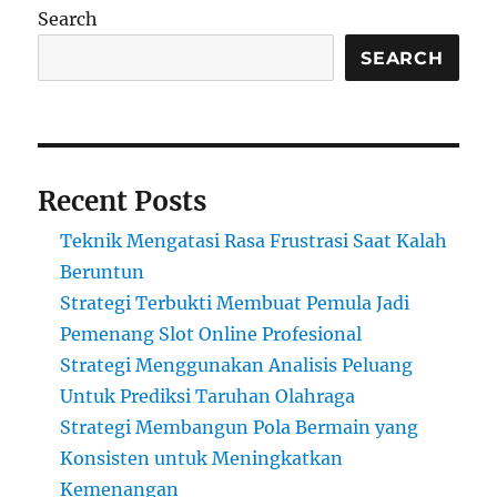
Search
SEARCH
Recent Posts
Teknik Mengatasi Rasa Frustrasi Saat Kalah
Beruntun
Strategi Terbukti Membuat Pemula Jadi
Pemenang Slot Online Profesional
Strategi Menggunakan Analisis Peluang
Untuk Prediksi Taruhan Olahraga
Strategi Membangun Pola Bermain yang
Konsisten untuk Meningkatkan
Kemenangan