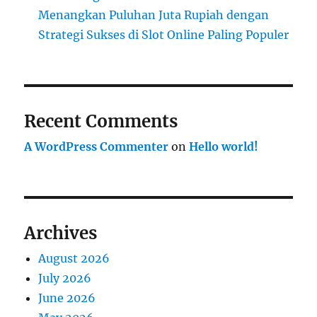
Menangkan Puluhan Juta Rupiah dengan
Strategi Sukses di Slot Online Paling Populer
Recent Comments
A WordPress Commenter
on
Hello world!
Archives
August 2026
July 2026
June 2026