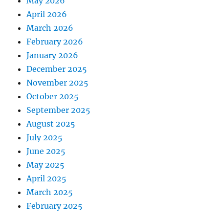
May 2026
April 2026
March 2026
February 2026
January 2026
December 2025
November 2025
October 2025
September 2025
August 2025
July 2025
June 2025
May 2025
April 2025
March 2025
February 2025