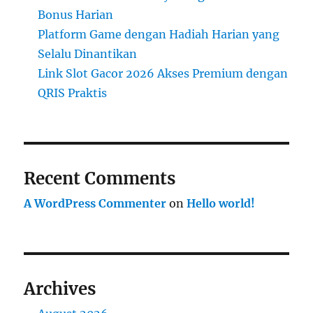
Bonus Harian
Platform Game dengan Hadiah Harian yang
Selalu Dinantikan
Link Slot Gacor 2026 Akses Premium dengan
QRIS Praktis
Recent Comments
A WordPress Commenter
on
Hello world!
Archives