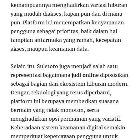
kemampuannya menghadirkan variasi hiburan
yang mudah diakses, kapan pun dan di mana
pun. Platform ini menempatkan kenyamanan
pengguna sebagai prioritas, baik dalam hal
tampilan antarmuka yang ramah, kecepatan
akses, maupun keamanan data.
Selain itu, Suletoto juga menjadi salah satu
representasi bagaimana
judi online
diposisikan
sebagai bagian dari ekosistem hiburan modern.
Dengan teknologi yang terus diperbarui,
platform ini berupaya memberikan suasana
bermain yang tidak monoton, serta
menghadirkan opsi permainan yang variatif.
Keberadaan sistem keamanan digital semakin
memperkuat kepercayaan pengguna untuk