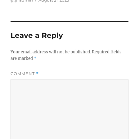
admin
August 21, 2025
on
Leave a Reply
Your email address will not be published.
Required fields
are marked
*
COMMENT
*