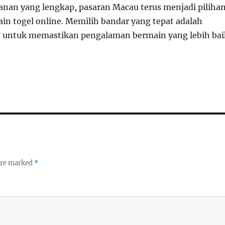
yanan yang lengkap, pasaran Macau terus menjadi piliha
in togel online. Memilih bandar yang tepat adalah
g untuk memastikan pengalaman bermain yang lebih bai
 are marked
*