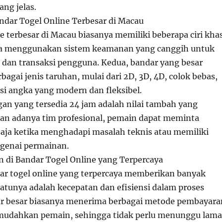
ng jelas.
andar Togel Online Terbesar di Macau
ne terbesar di Macau biasanya memiliki beberapa ciri khas
a menggunakan sistem keamanan yang canggih untuk
 dan transaksi pengguna. Kedua, bandar yang besar
gai jenis taruhan, mulai dari 2D, 3D, 4D, colok bebas,
i angka yang modern dan fleksibel.
an yang tersedia 24 jam adalah nilai tambah yang
gan adanya tim profesional, pemain dapat meminta
aja ketika menghadapi masalah teknis atau memiliki
genai permainan.
 di Bandar Togel Online yang Terpercaya
ar togel online yang terpercaya memberikan banyak
satunya adalah kecepatan dan efisiensi dalam proses
ar besar biasanya menerima berbagai metode pembayara
emudahkan pemain, sehingga tidak perlu menunggu lama