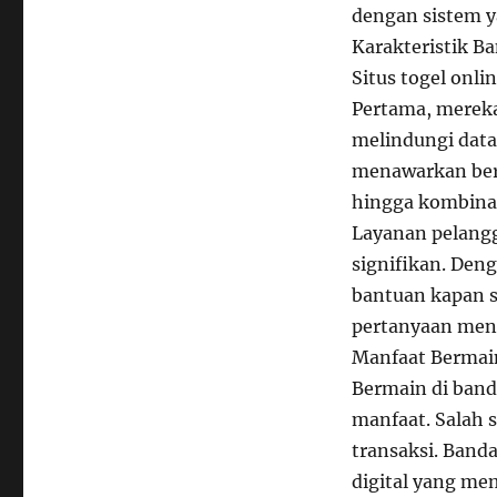
dengan sistem ya
Karakteristik B
Situs togel onli
Pertama, merek
melindungi data
menawarkan berba
hingga kombinas
Layanan pelangg
signifikan. Den
bantuan kapan s
pertanyaan men
Manfaat Bermain
Bermain di band
manfaat. Salah 
transaksi. Band
digital yang m