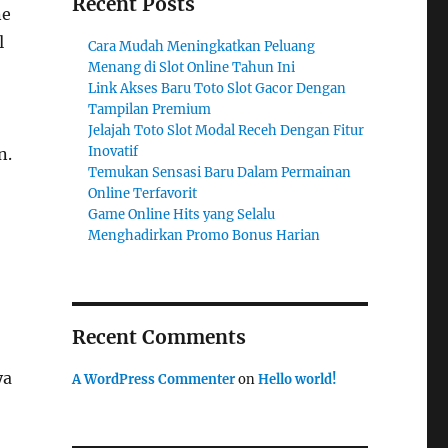
Recent Posts
ne
l
Cara Mudah Meningkatkan Peluang
Menang di Slot Online Tahun Ini
Link Akses Baru Toto Slot Gacor Dengan
Tampilan Premium
Jelajah Toto Slot Modal Receh Dengan Fitur
Inovatif
n.
Temukan Sensasi Baru Dalam Permainan
Online Terfavorit
Game Online Hits yang Selalu
Menghadirkan Promo Bonus Harian
Recent Comments
ya
A WordPress Commenter
on
Hello world!