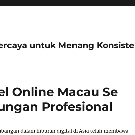
percaya untuk Menang Konsist
el Online Macau Se
ungan Profesional
angan dalam hiburan digital di Asia telah membawa