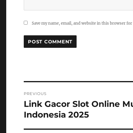
Save my name, email, and website in this browser for
Post
PREVIOUS
navigation
Link Gacor Slot Online Mu
Previous
post:
Indonesia 2025