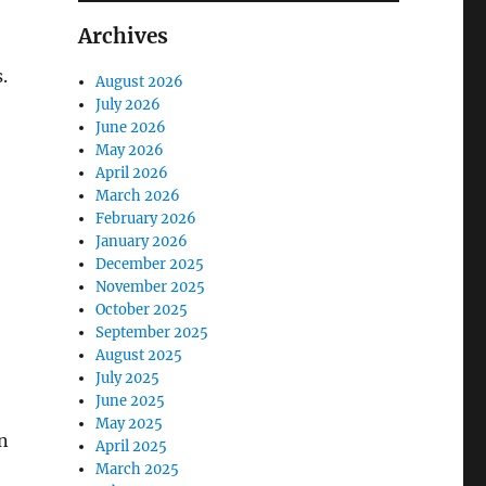
Archives
.
August 2026
July 2026
June 2026
May 2026
April 2026
March 2026
February 2026
January 2026
December 2025
November 2025
October 2025
September 2025
August 2025
July 2025
June 2025
May 2025
n
April 2025
March 2025