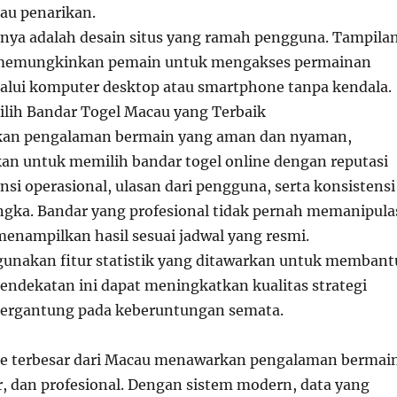
tau penarikan.
nya adalah desain situs yang ramah pengguna. Tampila
 memungkinkan pemain untuk mengakses permainan
alui komputer desktop atau smartphone tanpa kendala.
lih Bandar Togel Macau yang Terbaik
an pengalaman bermain yang aman dan nyaman,
an untuk memilih bandar togel online dengan reputasi
sensi operasional, ulasan dari pengguna, serta konsistensi
angka. Bandar yang profesional tidak pernah memanipula
menampilkan hasil sesuai jadwal yang resmi.
 gunakan fitur statistik yang ditawarkan untuk membant
Pendekatan ini dapat meningkatkan kualitas strategi
bergantung pada keberuntungan semata.
ine terbesar dari Macau menawarkan pengalaman bermai
r, dan profesional. Dengan sistem modern, data yang