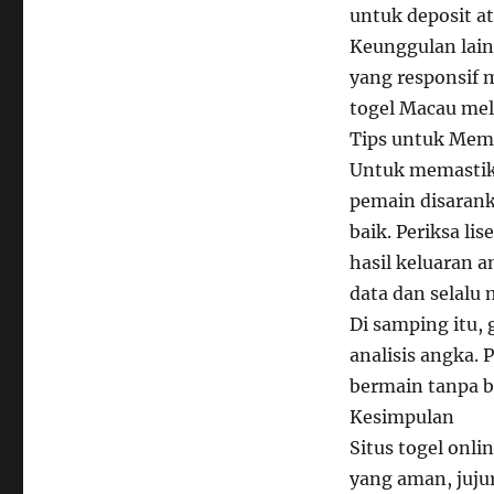
untuk deposit a
Keunggulan lain
yang responsif
togel Macau mel
Tips untuk Memi
Untuk memastik
pemain disarank
baik. Periksa li
hasil keluaran 
data dan selalu 
Di samping itu,
analisis angka. 
bermain tanpa 
Kesimpulan
Situs togel onl
yang aman, juju