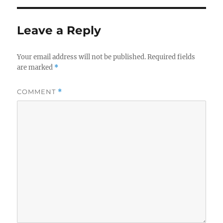
Leave a Reply
Your email address will not be published.
Required fields
are marked
*
COMMENT
*