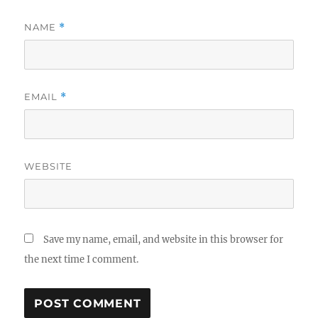
NAME
*
EMAIL
*
WEBSITE
Save my name, email, and website in this browser for
the next time I comment.