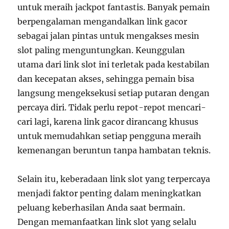
untuk meraih jackpot fantastis. Banyak pemain
berpengalaman mengandalkan link gacor
sebagai jalan pintas untuk mengakses mesin
slot paling menguntungkan. Keunggulan
utama dari link slot ini terletak pada kestabilan
dan kecepatan akses, sehingga pemain bisa
langsung mengeksekusi setiap putaran dengan
percaya diri. Tidak perlu repot-repot mencari-
cari lagi, karena link gacor dirancang khusus
untuk memudahkan setiap pengguna meraih
kemenangan beruntun tanpa hambatan teknis.
Selain itu, keberadaan link slot yang terpercaya
menjadi faktor penting dalam meningkatkan
peluang keberhasilan Anda saat bermain.
Dengan memanfaatkan link slot yang selalu