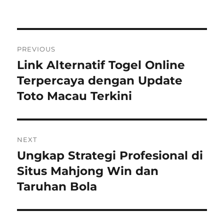
Post
PREVIOUS
navigation
Link Alternatif Togel Online
Previous
post:
Terpercaya dengan Update
Toto Macau Terkini
NEXT
Ungkap Strategi Profesional di
Next
post:
Situs Mahjong Win dan
Taruhan Bola