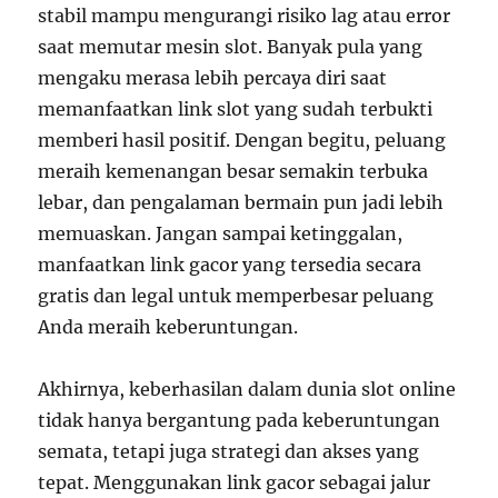
stabil mampu mengurangi risiko lag atau error
saat memutar mesin slot. Banyak pula yang
mengaku merasa lebih percaya diri saat
memanfaatkan link slot yang sudah terbukti
memberi hasil positif. Dengan begitu, peluang
meraih kemenangan besar semakin terbuka
lebar, dan pengalaman bermain pun jadi lebih
memuaskan. Jangan sampai ketinggalan,
manfaatkan link gacor yang tersedia secara
gratis dan legal untuk memperbesar peluang
Anda meraih keberuntungan.
Akhirnya, keberhasilan dalam dunia slot online
tidak hanya bergantung pada keberuntungan
semata, tetapi juga strategi dan akses yang
tepat. Menggunakan link gacor sebagai jalur