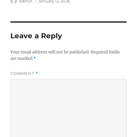
Author
Posted
admin
January 12, 2026
on
Leave a Reply
Your email address will not be published.
Required fields
are marked
*
COMMENT
*