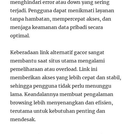
menghindari error atau down yang sering
terjadi. Pengguna dapat menikmati layanan
tanpa hambatan, mempercepat akses, dan
menjaga keamanan data pribadi secara
optimal.
Keberadaan link alternatif gacor sangat
membantu saat situs utama mengalami
pemeliharaan atau overload. Link ini
memberikan akses yang lebih cepat dan stabil,
sehingga pengguna tidak perlu menunggu
lama. Keandalannya membuat pengalaman
browsing lebih menyenangkan dan efisien,
terutama untuk kebutuhan penting dan
mendesak.