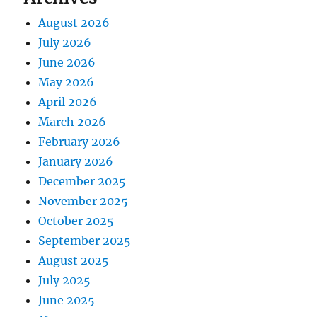
August 2026
July 2026
June 2026
May 2026
April 2026
March 2026
February 2026
January 2026
December 2025
November 2025
October 2025
September 2025
August 2025
July 2025
June 2025