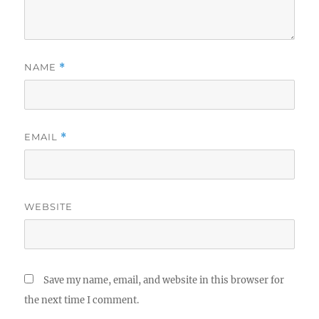
NAME
*
EMAIL
*
WEBSITE
Save my name, email, and website in this browser for
the next time I comment.