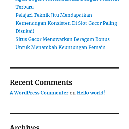
Terbaru
Pelajari Teknik Jitu Mendapatkan
Kemenangan Konsisten Di Slot Gacor Paling
Disukai!
Situs Gacor Menawarkan Beragam Bonus
Untuk Menambah Keuntungan Pemain
Recent Comments
A WordPress Commenter
on
Hello world!
Archives