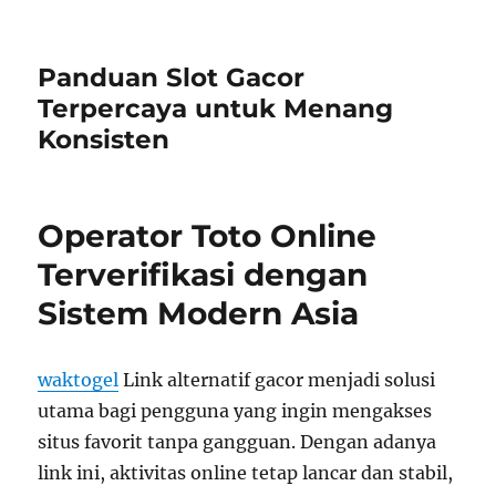
Panduan Slot Gacor
Terpercaya untuk Menang
Konsisten
Operator Toto Online
Terverifikasi dengan
Sistem Modern Asia
waktogel
Link alternatif gacor menjadi solusi
utama bagi pengguna yang ingin mengakses
situs favorit tanpa gangguan. Dengan adanya
link ini, aktivitas online tetap lancar dan stabil,