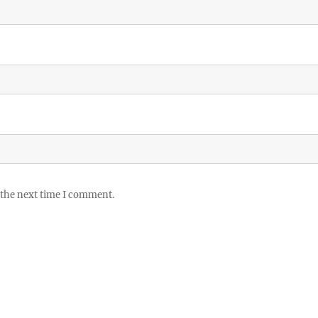
 the next time I comment.