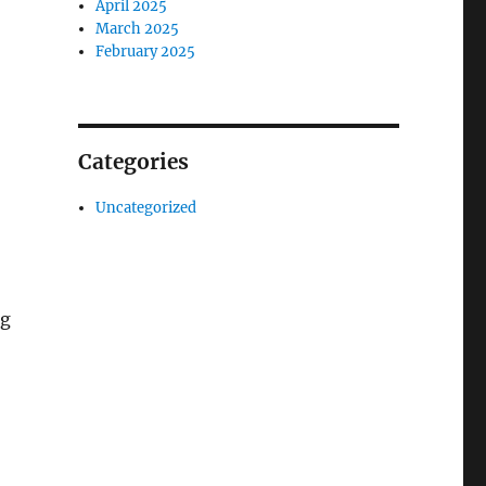
April 2025
March 2025
February 2025
Categories
Uncategorized
ng