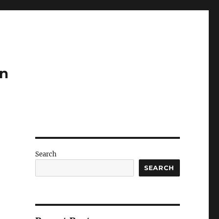
en
Search
SEARCH