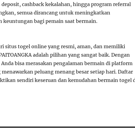
s deposit, cashback kekalahan, hingga program referral
gkan, semua dirancang untuk meningkatkan
 keuntungan bagi pemain saat bermain.
i situs togel online yang resmi, aman, dan memiliki
 PAITOANGKA adalah pilihan yang sangat baik. Dengan
, Anda bisa merasakan pengalaman bermain di platform
g menawarkan peluang menang besar setiap hari. Daftar
ktikan sendiri keseruan dan kemudahan bermain togel d