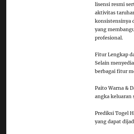
lisensi resmi s
aktivitas taruh
konsistensinya
yang membangun 
profesional.
Fitur Lengkap 
Selain menyedi
berbagai fitur m
Paito Warna & D
angka keluaran 
Prediksi Togel 
yang dapat dijad