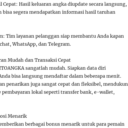
l Cepat: Hasil keluaran angka diupdate secara langsung,
 bisa segera mendapatkan informasi hasil taruhan
m: Tim layanan pelanggan siap membantu Anda kapan
e chat, WhatsApp, dan Telegram.
ran Mudah dan Transaksi Cepat
ITOANGKA sangatlah mudah. Siapkan data diri
Anda bisa langsung mendaftar dalam beberapa menit.
dan penarikan juga sangat cepat dan fleksibel, menduku
pembayaran lokal seperti transfer bank, e-wallet,
osi Menarik
berikan berbagai bonus menarik untuk para pemain