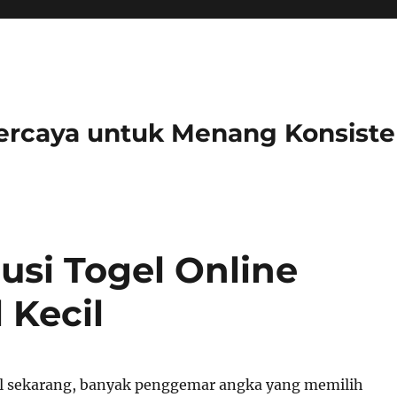
percaya untuk Menang Konsist
si Togel Online
 Kecil
al sekarang, banyak penggemar angka yang memilih