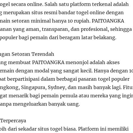
gel secara online. Salah satu platform terkenal adalah
ng merupakan situs resmi bandar togel online dengan
ain setoran minimal hanya 10 rupiah. PAITOANGKA
nan yang aman, transparan, dan profesional, sehingga
populer bagi pemain dari beragam latar belakang.
ngan Setoran Terendah
 yang membuat PAITOANGKA menonjol adalah akses
main dengan modal yang sangat kecil. Hanya dengan 1
at berpartisipasi dalam berbagai pasaran togel populer
ongkong, Singapura, Sydney, dan masih banyak lagi. Fitu
ngat menarik bagi pemain pemula atau mereka yang ingi
tanpa mengeluarkan banyak uang.
 Terpercaya
 dari sekadar situs togel biasa. Platform ini memiliki