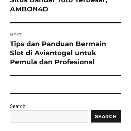
Situs Bandar Toto Terbesar,
AMBON4D
NEXT
Tips dan Panduan Bermain
Next
post:
Slot di Aviantogel untuk
Pemula dan Profesional
Search
SEARCH