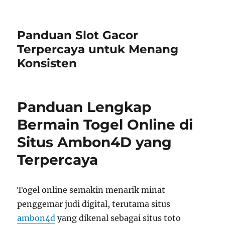
Panduan Slot Gacor
Terpercaya untuk Menang
Konsisten
Panduan Lengkap
Bermain Togel Online di
Situs Ambon4D yang
Terpercaya
Togel online semakin menarik minat
penggemar judi digital, terutama situs
ambon4d
yang dikenal sebagai situs toto