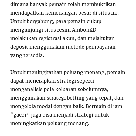
dimana banyak pemain telah membuktikan
mendapatkan kemenangan besar di situs ini.
Untuk bergabung, para pemain cukup
mengunjungi situs resmi Ambon4D,
melakukan registrasi akun, dan melakukan
deposit menggunakan metode pembayaran
yang tersedia.
Untuk meningkatkan peluang menang, pemain
dapat menerapkan strategi seperti
menganalisis pola keluaran sebelumnya,
menggunakan strategi betting yang tepat, dan
mengelola modal dengan baik. Bermain di jam
“gacor” juga bisa menjadi strategi untuk
meningkatkan peluang menang.