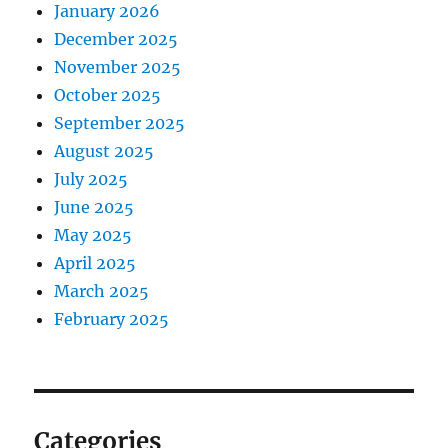
January 2026
December 2025
November 2025
October 2025
September 2025
August 2025
July 2025
June 2025
May 2025
April 2025
March 2025
February 2025
Categories