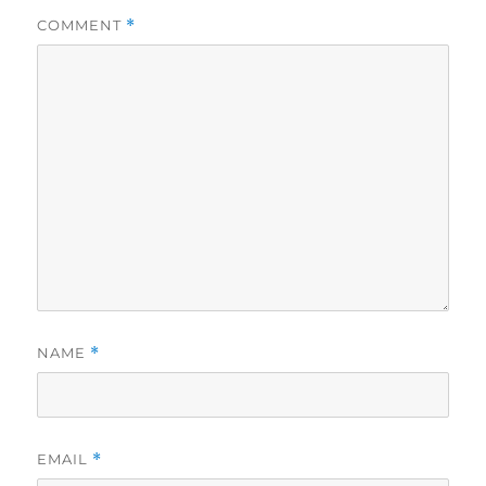
COMMENT
*
NAME
*
EMAIL
*