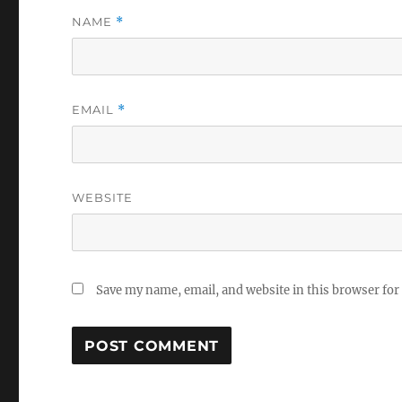
NAME
*
EMAIL
*
WEBSITE
Save my name, email, and website in this browser for