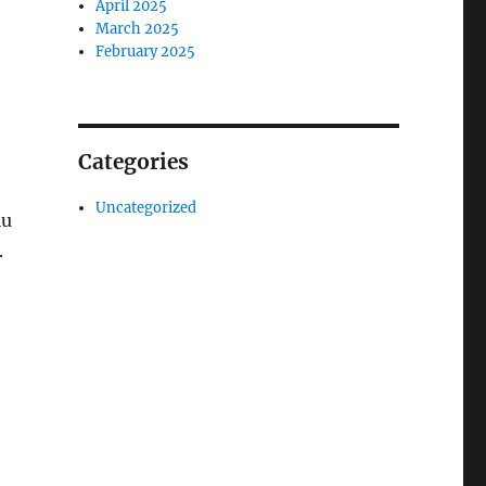
April 2025
March 2025
February 2025
Categories
Uncategorized
lu
.