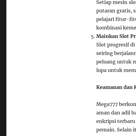
Setiap mesin slo
putaran gratis,
pelajari fitur-
kombinasi keme
Mainkan Slot Pr
Slot progresif 
seiring berjala
peluang untuk m
lupa untuk mem
Keamanan dan K
Mega777 berkom
aman dan adil b
enkripsi terbaru
pemain. Selain i