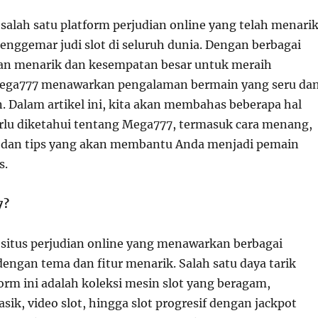
salah satu platform perjudian online yang telah menari
enggemar judi slot di seluruh dunia. Dengan berbagai
an menarik dan kesempatan besar untuk meraih
ga777 menawarkan pengalaman bermain yang seru da
Dalam artikel ini, kita akan membahas beberapa hal
rlu diketahui tentang Mega777, termasuk cara menang,
k, dan tips yang akan membantu Anda menjadi pemain
s.
7?
situs perjudian online yang menawarkan berbagai
engan tema dan fitur menarik. Salah satu daya tarik
orm ini adalah koleksi mesin slot yang beragam,
asik, video slot, hingga slot progresif dengan jackpot