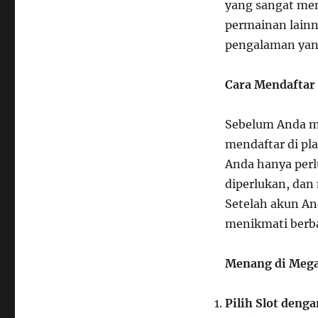
yang sangat men
permainan lainn
pengalaman yang
Cara Mendaftar
Sebelum Anda mu
mendaftar di pl
Anda hanya perl
diperlukan, dan
Setelah akun An
menikmati berba
Menang di Mega7
Pilih Slot deng