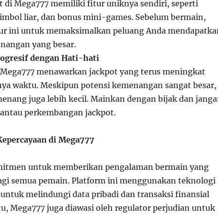
t di Mega777 memiliki fitur uniknya sendiri, seperti
 simbol liar, dan bonus mini-games. Sebelum bermain,
fitur ini untuk memaksimalkan peluang Anda mendapatka
nangan yang besar.
ogresif dengan Hati-hati
di Mega777 menawarkan jackpot yang terus meningkat
nnya waktu. Meskipun potensi kemenangan sangat besar,
enang juga lebih kecil. Mainkan dengan bijak dan jang
antau perkembangan jackpot.
epercayaan di Mega777
itmen untuk memberikan pengalaman bermain yang
agi semua pemain. Platform ini menggunakan teknologi
 untuk melindungi data pribadi dan transaksi finansial
tu, Mega777 juga diawasi oleh regulator perjudian untuk